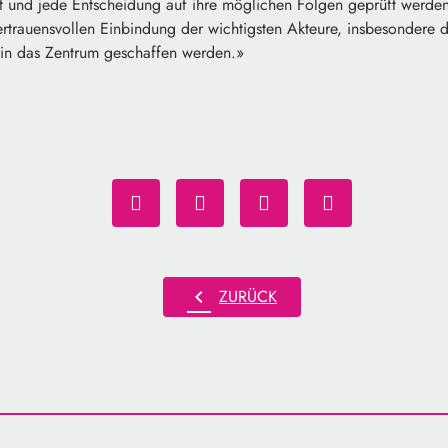
nt und jede Entscheidung auf ihre möglichen Folgen geprüft werde
rtrauensvollen Einbindung der wichtigsten Akteure, insbesondere d
in das Zentrum geschaffen werden.»
chevron_left
ZURÜCK