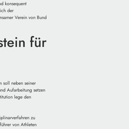
nd konsequent
ich der
einsamer Verein von Bund
tein für
 soll neben seiner
 und Aufarbeitung setzen
titution lege den
plinarverfahren zu
ührer von Athleten