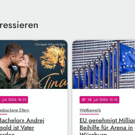
ressieren
Christoph Schmidt/dpa
Mich
. Juli 2026 18:31
15
. Juli 2026 13:12
notes
gebackene Eltern
Wettbewerb
Bachelor» Andrej
EU genehmigt Millio
old ist Vater
Beihilfe für Arena in
orden
Würzburg