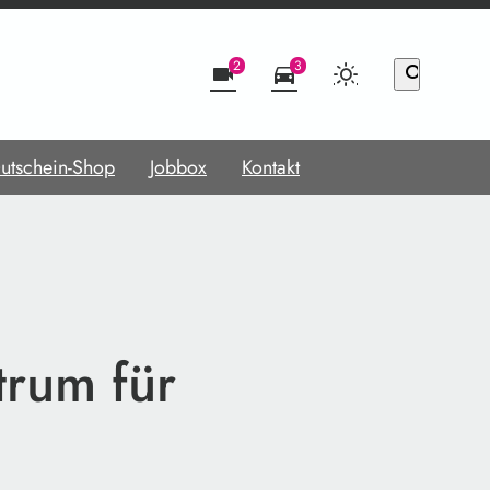
2
3
videocam
directions_car
search
utschein-Shop
Jobbox
Kontakt
trum für