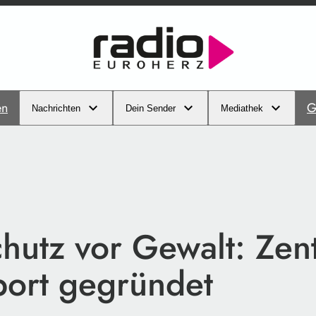
en
G
Nachrichten
Dein Sender
Mediathek
hutz vor Gewalt: Zen
port gegründet