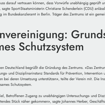
uss darauf vertrauen können, dass Vorwürfe unabhängig geprüft u
 sagte Sport-Staatsministerin Christiane Schenderlein (CDU) anlässl
g im Bundeskanzleramt in Berlin. Träger des Zentrums ist ein gem
envereinigung: Grunds
mes Schutzsystem
ten Deutschland begrüßt die Gründung des Zentrums. «Das Zentrum
ungs- und Disziplinarinstanz Standards für Prävention, Intervention
n bei deren Umsetzung unterstützen», teilte der Verein mit. Die Ins
ksames Schutzsystem.
iel, Betroffenen Zugang zu unabhängigen Untersuchungs- und Diszi
utendes Stück näher gekommen», sagte Johannes Herber, Geschäftsf