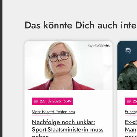
Das könnte Dich auch inte
Kay Nietfeld/dpa
27
. Juli 2026 15:49
25
notes
notes
Merz besetzt Posten neu
Frisch
Nachfolge noch unklar:
Ex-«
Sport-Staatsministerin muss
Mang
gehen
gew