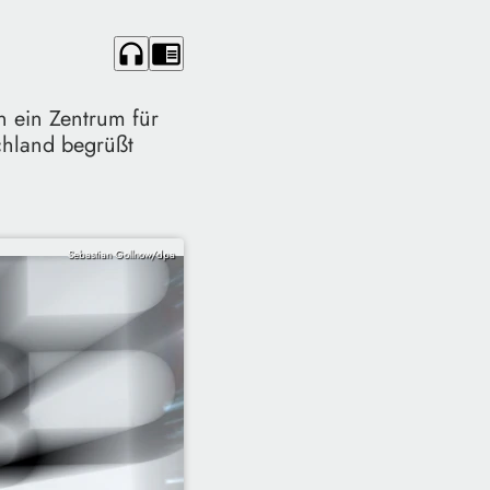
headphones
chrome_reader_mode
 ein Zentrum für
chland begrüßt
Sebastian Gollnow/dpa