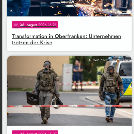
06
. August 2026 16:21
notes
Transformation in Oberfranken: Unternehmen
trotzen der Krise
NEWS5 / Ferdinand Merzbach