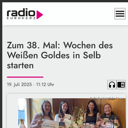
menu
Zum 38. Mal: Wochen des
Weißen Goldes in Selb
starten
headphones
chrome_reader_mode
19. Juli 2025
· 11:12 Uhr
Radio Euroherz/Julia Krause