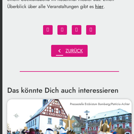
Überblick über alle Veranstaltungen gibt es
hier
.
chevron_left
ZURÜCK
Das könnte Dich auch interessieren
Pressestelle Erzbistum Bamberg/Patricia Achter