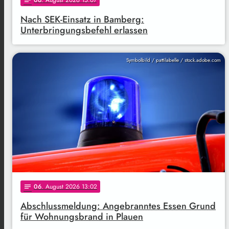
06
. August 2026 15:07
notes
Nach SEK-Einsatz in Bamberg:
Unterbringungsbefehl erlassen
Symbolbild / pattilabelle / stock.adobe.com
06
. August 2026 13:02
notes
Abschlussmeldung: Angebranntes Essen Grund
für Wohnungsbrand in Plauen