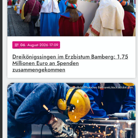
06
. August 2026 17:09
notes
Dreikönigssingen im Erzbistum Bamberg: 1,75
Millionen Euro an Spenden
zusammengekommen
Symbolbild/Photocreo Bednarek/stock.adobe.com