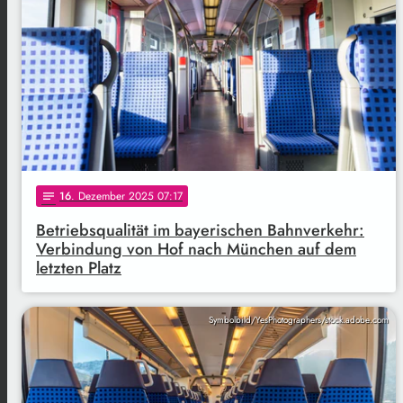
16
. Dezember 2025 07:17
notes
Betriebsqualität im bayerischen Bahnverkehr:
Verbindung von Hof nach München auf dem
letzten Platz
Symbolbild/YesPhotographers/stock.adobe.com