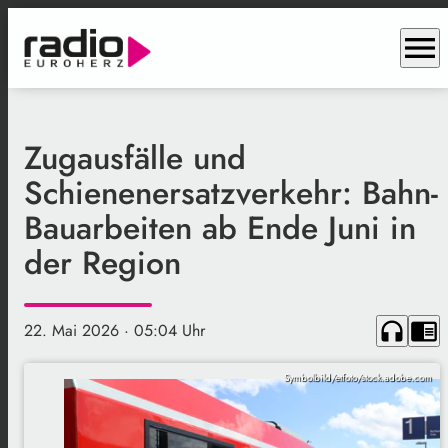
menu
Zugausfälle und
Schienenersatzverkehr: Bahn-
Bauarbeiten ab Ende Juni in
der Region
headphones
chrome_reader_mode
22. Mai 2026
· 05:04 Uhr
Symbolbild/etfoto/stock.adobe.com