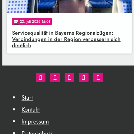
23
. Juli 2026 15:01
notes
Servicequalität in Bayerns Regionalzügen:
Verbindungen in der Region verbessern sich
deutlich
Start
Kontakt
Impressum
Datenschutz