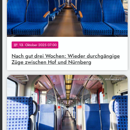
13
. Oktober 2025 07:00
notes
Nach gut drei Wochen: Wieder durchgängige
Züge zwischen Hof und Nürnberg
Symbolbild / Christian Müller / stock.adobe.com