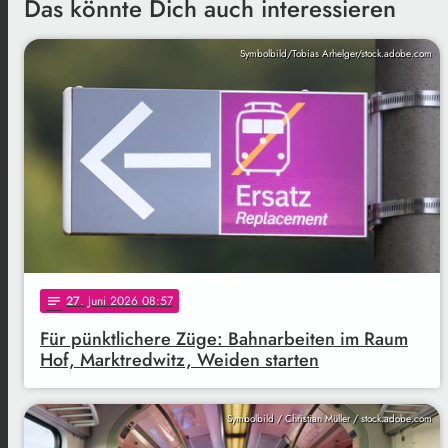
Das könnte Dich auch interessieren
Symbolbild/Tobias Arhelger/stock.adobe.com
27
. Juni 2026 08:57
notes
Für pünktlichere Züge: Bahnarbeiten im Raum
Hof, Marktredwitz, Weiden starten
Symbolbild / Christian Müller / stock.adobe.com