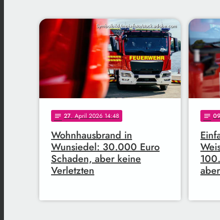
Symbolbild/mpix-foto/stock.adobe.com
27
. April 2026 14:48
0
notes
notes
Wohnhausbrand in
Einf
Wunsiedel: 30.000 Euro
Weis
Schaden, aber keine
100
Verletzten
aber