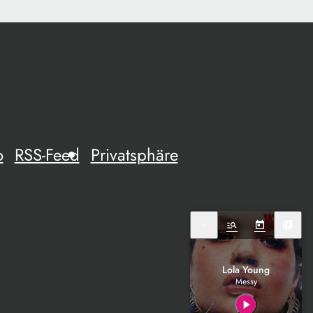
o
RSS-Feed
Privatsphäre
expand_more
manage_search
today
library_music
Lola Young
Messy
play_arrow