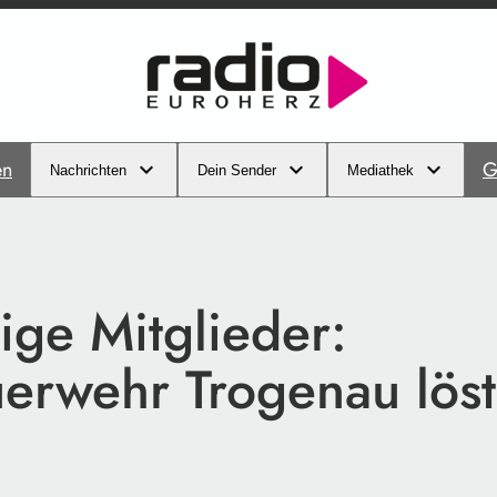
en
G
Nachrichten
Dein Sender
Mediathek
ige Mitglieder:
uerwehr Trogenau löst