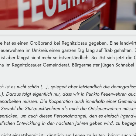
 hat es einen Großbrand bei Regnitzlosau gegeben. Eine landwirts
euerwehren im Umkreis einen ganzen Tag lang auf Trab gehalten. D
st aber längst nicht mehr selbstverständlich. So löst sich jetzt di
ma im Regnitzlosauer Gemeinderat. Bürgermeister Jürgen Schnabel a
ch ist es nicht schön (…), spiegelt aber letztendlich die demografis
). Daraus folgt eigentlich nur, dass wir in Punkto Feuerwehren auc
narbeiten müssen. Die Kooperation auch innerhalb einer Gemeinde
 Sowohl die Stützpunktwehren als auch die Ortsfeuerwehren müssen
nrücken, um auch diesen Personalmangel, den es einfach irgendw
fischen Entwicklung in den nächsten Jahren geben wird, zu begeg
nicht einsatzbereit ist, künstlich am Leben zu halten, bringt auch n