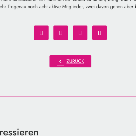
ehr Trogenau noch acht aktive Mitglieder, zwei davon gehen aber b
chevron_left
ZURÜCK
ressieren