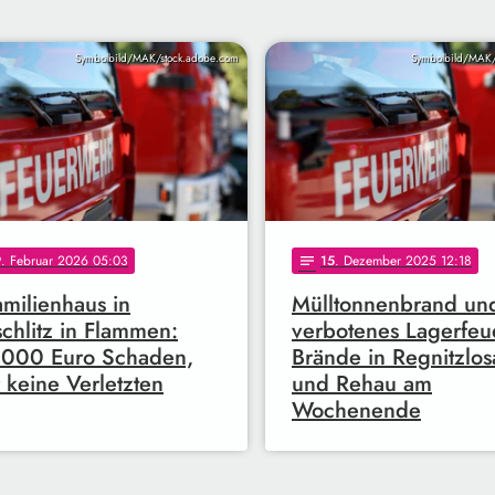
Symbolbild/MAK/stock.adobe.com
Symbolbild/MAK/
9
. Februar 2026 05:03
15
. Dezember 2025 12:18
notes
amilienhaus in
Mülltonnenbrand un
chlitz in Flammen:
verbotenes Lagerfeu
.000 Euro Schaden,
Brände in Regnitzlos
 keine Verletzten
und Rehau am
Wochenende