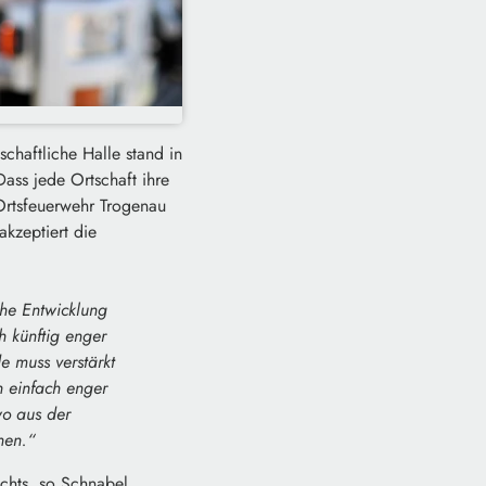
chaftliche Halle stand in
ass jede Ortschaft ihre
e Ortsfeuerwehr Trogenau
kzeptiert die
che Entwicklung
h künftig enger
 muss verstärkt
 einfach enger
o aus der
nen.“
ichts, so Schnabel.