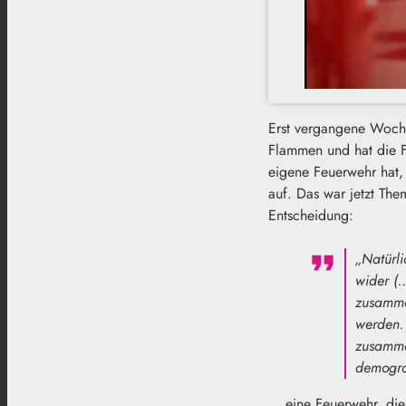
Erst vergangene Woche
Flammen und hat die F
eigene Feuerwehr hat, i
auf. Das war jetzt The
Entscheidung:
„Natürli
wider (…
zusamme
werden.
zusamme
demogra
… eine Feuerwehr, die 