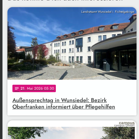
Landratsamt Wunsiedel i. Fichtelgebirge
21
. Mai 2026 05:30
notes
Außensprechtag in Wunsiedel: Bezirk
Oberfranken informiert über Pflegehilfen
campus GmbH