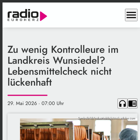
menu
Zu wenig Kontrolleure im
Landkreis Wunsiedel?
Lebensmittelcheck nicht
lückenhaft
headphones
chrome_reader_mode
29. Mai 2026
· 07:00 Uhr
Symbolbild/industrieblick/stock.adobe.com