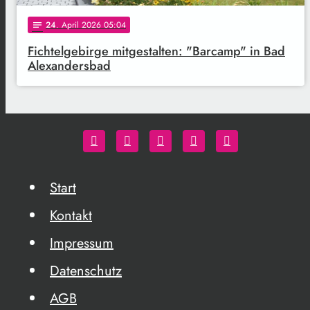
24
. April 2026 05:04
notes
Fichtelgebirge mitgestalten: "Barcamp" in Bad
Alexandersbad
Start
Kontakt
Impressum
Datenschutz
AGB