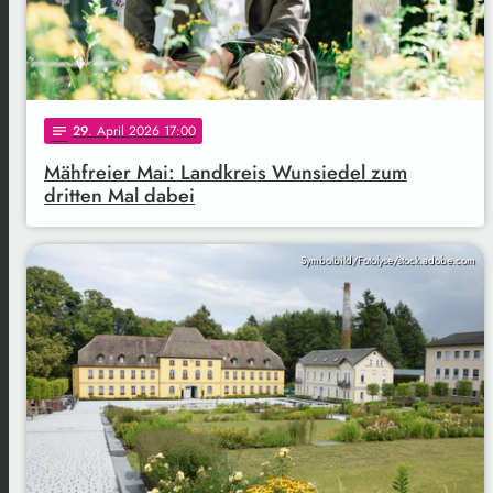
29
. April 2026 17:00
notes
Mähfreier Mai: Landkreis Wunsiedel zum
dritten Mal dabei
Symbolbild/Fotolyse/stock.adobe.com