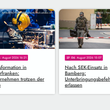
Symbolbild/Photocreo Bednarek/stock.adobe.com
NEWS5 / Ferd
6
. August 2026 16:21
06
. August 2026 15:07
notes
sformation in
Nach SEK-Einsatz in
franken:
Bamberg:
rnehmen trotzen der
Unterbringungsbefeh
e
erlassen