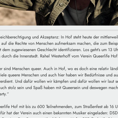
leichberechtigung und Akzeptanz: In Hof steht heute der mittlerweil
ll auf die Rechte von Menschen aufmerksam machen, die zum Beispi
mit dem zugewiesenen Geschlecht identifizieren. Los geht’s um 13 
s durch die Innenstadt. Rahel Westerhoff vom Verein Queerlife Hof
r sind Menschen queer. Auch in Hof, wo es doch eine relativ ländl
viele queere Menschen und auch hier haben wir Bedürfnisse und au
erdient. Und dafür wollen wir kämpfen und dafür wollen wir laut se
auch stolz sein und Spaß haben mit Queersein und deswegen mache
rty.“
rlife Hof mit bis zu 600 Teilnehmenden, zum Straßenfest ab 16 U
für hat der Verein auch einen bekannten Musiker eingeladen: DS