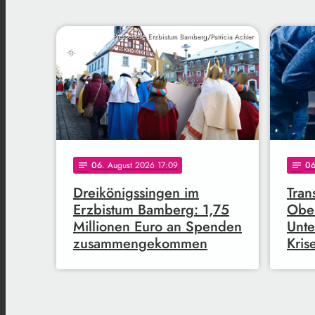
Pressestelle Erzbistum Bamberg/Patricia Achter
06
. August 2026 17:09
0
notes
notes
Dreikönigssingen im
Tran
Erzbistum Bamberg: 1,75
Ober
Millionen Euro an Spenden
Unte
zusammengekommen
Kris