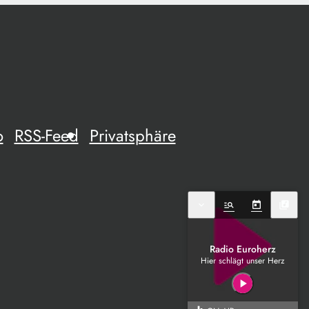
o
RSS-Feed
Privatsphäre
expand_more
manage_search
today
library_music
Radio Euroherz
Hier schlägt unser Herz
play_arrow