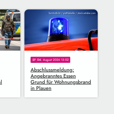
inand Merzbach
Symbolbild / pattilabelle / stock.adobe.com
06
. August 2026 13:02
notes
Abschlussmeldung:
Angebranntes Essen
l
Grund für Wohnungsbrand
in Plauen