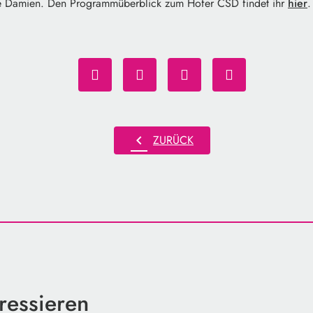
e Damien. Den Programmüberblick zum Hofer CSD findet ihr
hier
.
chevron_left
ZURÜCK
ressieren