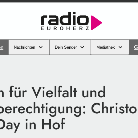
en
G
Nachrichten
Dein Sender
Mediathek
 für Vielfalt und
berechtigung: Christ
Day in Hof