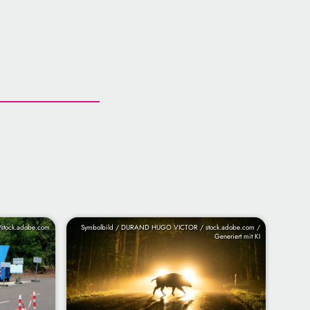
/stock.adobe.com
Symbolbild / DURAND HUGO VICTOR / stock.adobe.com /
Generiert mit KI