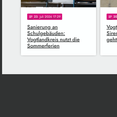
23
. Juli 2026 17:29
2
notes
notes
Sanierung an
Vogt
Schulgebäuden:
Sire
Vogtlandkreis nutzt die
geht
Sommerferien