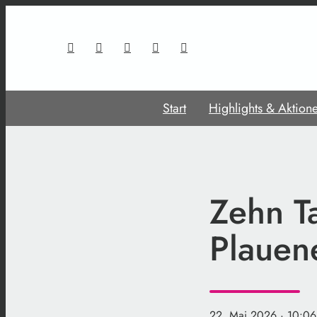
Start
Highlights & Aktion
Zehn T
Plauene
22. Mai 2026
· 10:06