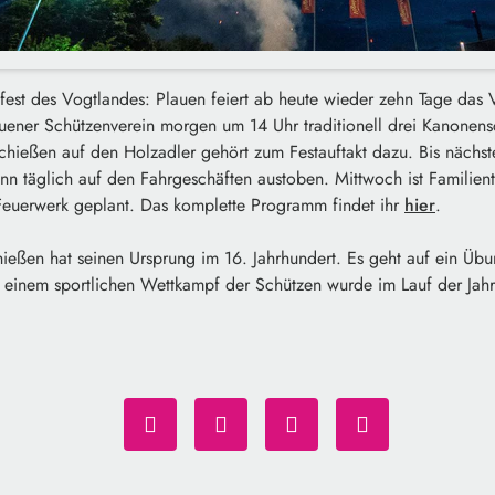
sfest des Vogtlandes: Plauen feiert ab heute wieder zehn Tage das
auener Schützenverein morgen um 14 Uhr traditionell drei Kanonen
tschießen auf den Holzadler gehört zum Festauftakt dazu. Bis näch
ann täglich auf den Fahrgeschäften austoben. Mittwoch ist Famili
 Feuerwerk geplant. Das komplette Programm findet ihr
hier
.
ießen hat seinen Ursprung im 16. Jahrhundert. Es geht auf ein Üb
 einem sportlichen Wettkampf der Schützen wurde im Lauf der Jahr