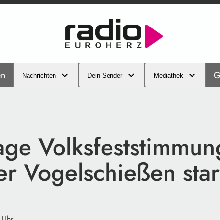
en
G
Nachrichten
Dein Sender
Mediathek
age Volksfeststimmun
r Vogelschießen star
 Uhr