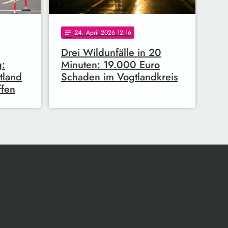
24
. April 2026 12:16
notes
Drei Wildunfälle in 20
g:
Minuten: 19.000 Euro
tland
Schaden im Vogtlandkreis
ffen