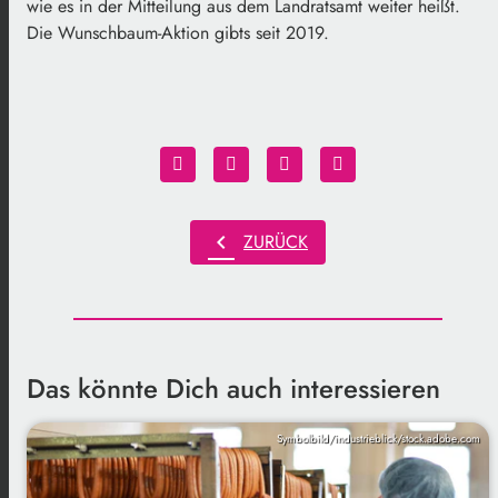
wie es in der Mitteilung aus dem Landratsamt weiter heißt.
Die Wunschbaum-Aktion gibts seit 2019.
chevron_left
ZURÜCK
Das könnte Dich auch interessieren
Symbolbild/industrieblick/stock.adobe.com