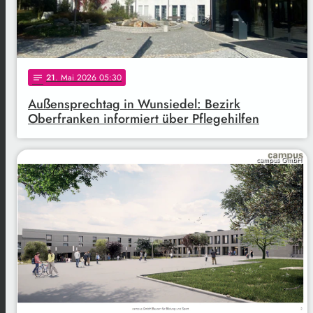
21
. Mai 2026 05:30
notes
Außensprechtag in Wunsiedel: Bezirk
Oberfranken informiert über Pflegehilfen
campus GmbH