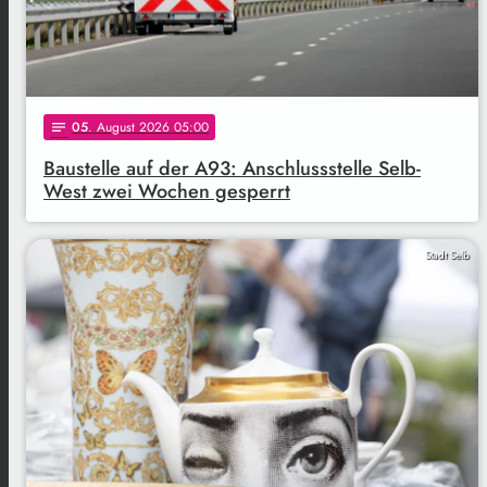
05
. August 2026 05:00
notes
Baustelle auf der A93: Anschlussstelle Selb-
West zwei Wochen gesperrt
Stadt Selb