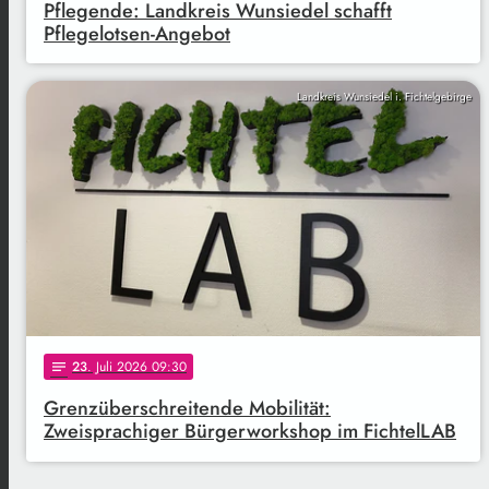
Pflegende: Landkreis Wunsiedel schafft
Pflegelotsen-Angebot
Landkreis Wunsiedel i. Fichtelgebirge
23
. Juli 2026 09:30
notes
Grenzüberschreitende Mobilität:
Zweisprachiger Bürgerworkshop im FichtelLAB