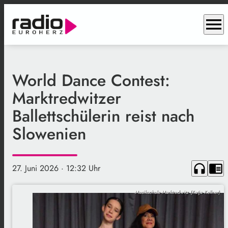
menu
World Dance Contest:
Marktredwitzer
Ballettschülerin reist nach
Slowenien
headphones
chrome_reader_mode
27. Juni 2026
· 12:32 Uhr
Musikschule Marktredwitz (Katja Kellner)