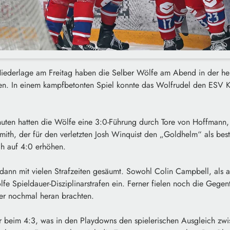
Niederlage am Freitag haben die Selber Wölfe am Abend in der 
en. In einem kampfbetonten Spiel konnte das Wolfrudel den ESV 
nuten hatten die Wölfe eine 3:0-Führung durch Tore von Hoffmann,
Smith, der für den verletzten Josh Winquist den „Goldhelm“ als b
ch auf 4:0 erhöhen.
 dann mit vielen Strafzeiten gesäumt. Sowohl Colin Campbell, als 
lfe Spieldauer-Disziplinarstrafen ein. Ferner fielen noch die Gegen
rer nochmal heran brachten.
 beim 4:3, was in den Playdowns den spielerischen Ausgleich zw