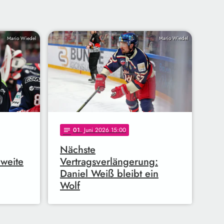
Mario Wiedel
Mario Wiedel
01
. Juni 2026 15:00
notes
Nächste
zweite
Vertragsverlängerung:
Daniel Weiß bleibt ein
Wolf