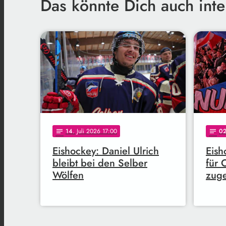
Das könnte Dich auch inte
14
. Juli 2026 17:00
0
notes
notes
Eishockey: Daniel Ulrich
Eish
bleibt bei den Selber
für 
Wölfen
zuge