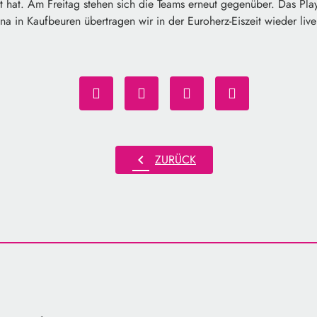
 hat. Am Freitag stehen sich die Teams erneut gegenüber. Das Pla
 in Kaufbeuren übertragen wir in der Euroherz-Eiszeit wieder live
chevron_left
ZURÜCK