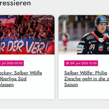
ressieren
Mario Wiedel
2
. Juli 2026 05:03
09
. Juni 2026 12:00
notes
ockey: Selber Wölfe
Selber Wölfe: Philip
Oberliga Süd
Ziesche geht in die 
lassen
Saison