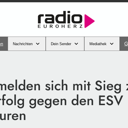
en
G
Nachrichten
Dein Sender
Mediathek
melden sich mit Sieg 
folg gegen den ESV
uren