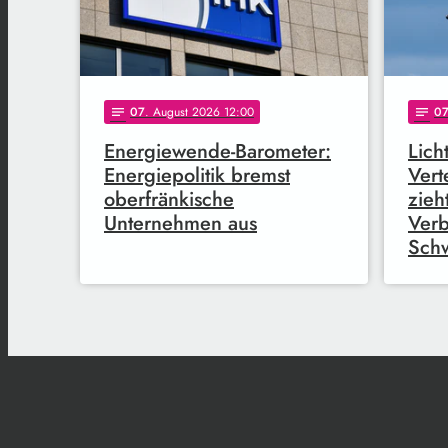
07
. August 2026 12:00
0
notes
notes
Energiewende-Barometer:
Lich
Energiepolitik bremst
Vert
oberfränkische
zieh
Unternehmen aus
Verb
Sch