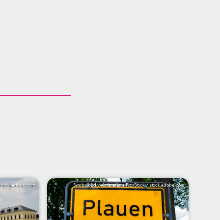
/stock.adobe.com
Symbolbild / Animaflora PicsStock / stock.adobe.com