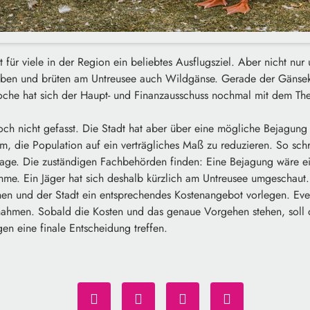
t für viele in der Region ein beliebtes Ausflugsziel. Aber nicht nur
eben und brüten am Untreusee auch Wildgänse. Gerade der Gänsek
Woche hat sich der Haupt- und Finanzausschuss nochmal mit dem Th
ch nicht gefasst. Die Stadt hat aber über eine mögliche Bejagung 
 die Population auf ein verträgliches Maß zu reduzieren. So schr
rage. Die zuständigen Fachbehörden finden: Eine Bejagung wäre e
e. Ein Jäger hat sich deshalb kürzlich am Untreusee umgeschaut. E
nen und der Stadt ein entsprechendes Kostenangebot vorlegen. Eve
ahmen. Sobald die Kosten und das genaue Vorgehen stehen, soll de
gen eine finale Entscheidung treffen.