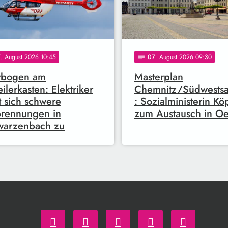
7
. August 2026 10:45
07
. August 2026 09:30
notes
tbogen am
Masterplan
eilerkasten: Elektriker
Chemnitz/Südwests
t sich schwere
: Sozialministerin K
rennungen in
zum Austausch in Oel
warzenbach zu