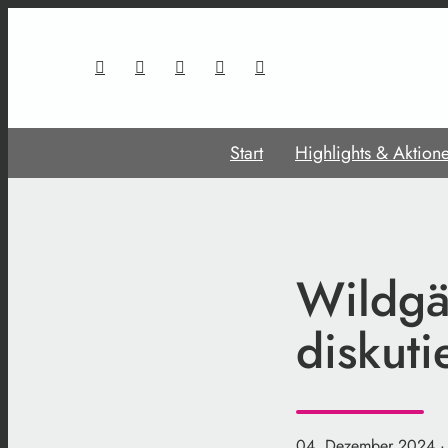
Start
Highlights & Aktion
Wildgä
diskut
04. Dezember 2024
·