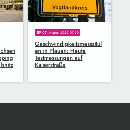
07
. August 2026 07:30
notes
Geschwindigkeitsmesssäul
achsen
en in Plauen: Heute
öpping
Testmessungen auf
snitz
Kaiserstraße