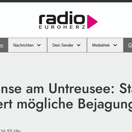
en
G
Nachrichten
Dein Sender
Mediathek
nse am Untreusee: St
iert mögliche Bejagun
 16:52 Uhr