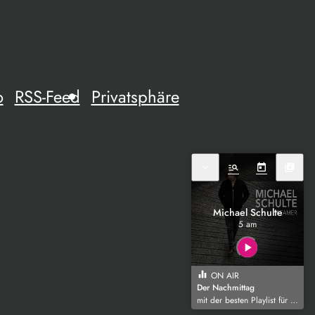
o
RSS-Feed
Privatsphäre
expand_more
manage_search
today
library_music
Michael Schulte
5 am
play_arrow
equalizer
ON AIR
Der Nachmittag
mit der besten Playlist für die Region