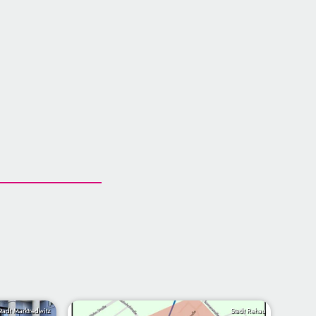
Stadt Marktredwitz
Stadt Rehau