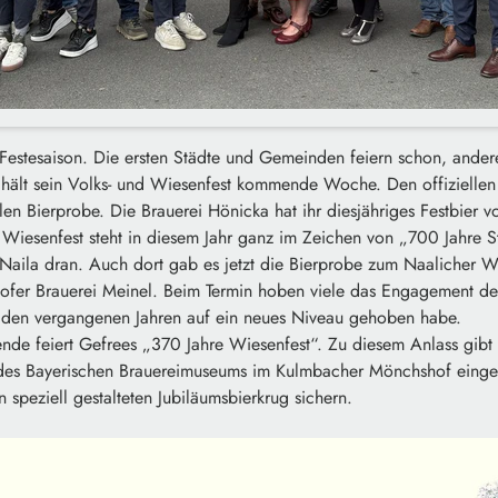
 Festesaison. Die ersten Städte und Gemeinden feiern schon, ander
 hält sein Volks- und Wiesenfest kommende Woche. Den offiziellen
ellen Bierprobe. Die Brauerei Hönicka hat ihr diesjähriges Festbier vo
Wiesenfest steht in diesem Jahr ganz im Zeichen von „700 Jahre St
 Naila dran. Auch dort gab es jetzt die Bierprobe zum Naalicher W
Hofer Brauerei Meinel. Beim Termin hoben viele das Engagement d
in den vergangenen Jahren auf ein neues Niveau gehoben habe.
e feiert Gefrees „370 Jahre Wiesenfest“. Zu diesem Anlass gibt e
des Bayerischen Brauereimuseums im Kulmbacher Mönchshof einge
 speziell gestalteten Jubiläumsbierkrug sichern.