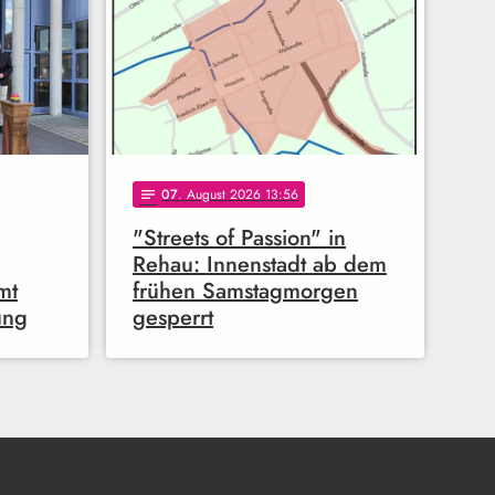
07
. August 2026 13:56
notes
"Streets of Passion" in
Rehau: Innenstadt ab dem
mt
frühen Samstagmorgen
ung
gesperrt