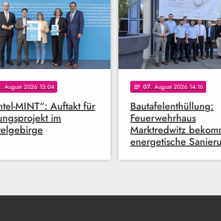
7
. August 2026 15:04
07
. August 2026 14:16
notes
htel-MINT“: Auftakt für
Bautafelenthüllung:
ungsprojekt im
Feuerwehrhaus
telgebirge
Marktredwitz bekom
energetische Sanier