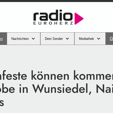
en
G
Nachrichten
Dein Sender
Mediathek
feste können komme
obe in Wunsiedel, Na
s