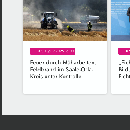
07
. August 2026 16:00
0
notes
notes
Feuer durch Mäharbeiten:
„Fic
Feldbrand im Saale-Orla-
Bild
Kreis unter Kontrolle
Fich