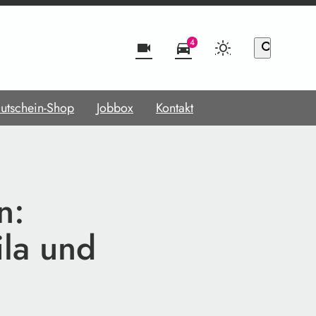
4
videocam
directions_car
search
utschein-Shop
Jobbox
Kontakt
n:
ila und