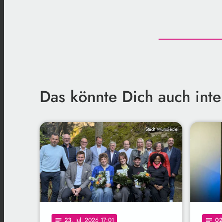
Das könnte Dich auch inte
Stadt Wunsiedel
23
. Juli 2026 17:01
0
notes
notes