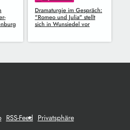
n
Dramaturgie im Gespräch:
er-
"Romeo und Julia" stellt
enburg
sich in Wunsiedel vor
o
RSS-Feed
Privatsphäre