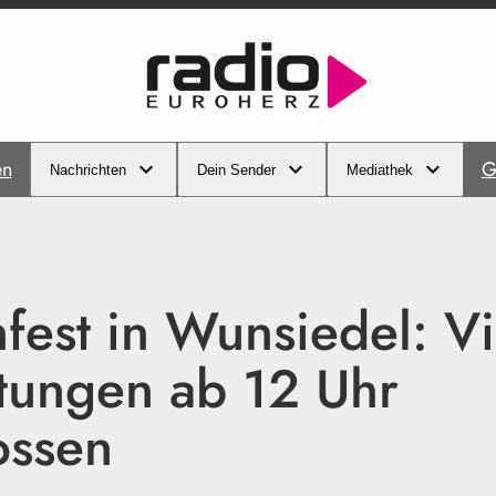
en
G
Nachrichten
Dein Sender
Mediathek
fest in Wunsiedel: Vi
htungen ab 12 Uhr
ossen