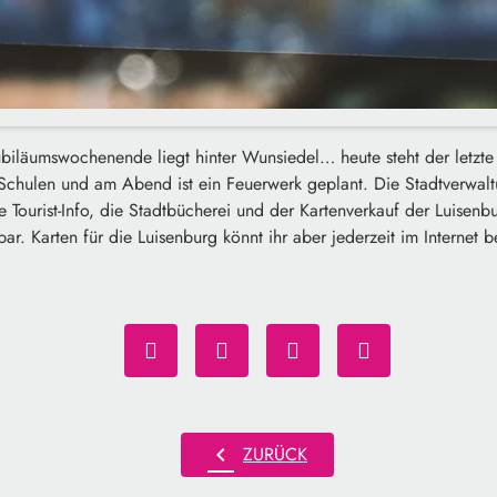
ubiläumswochenende liegt hinter Wunsiedel… heute steht der letzte
chulen und am Abend ist ein Feuerwerk geplant. Die Stadtverwalt
 Tourist-Info, die Stadtbücherei und der Kartenverkauf der Luisenbu
ar. Karten für die Luisenburg könnt ihr aber jederzeit im Internet be
chevron_left
ZURÜCK