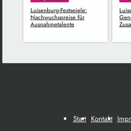
Luisenburg-Festspiele:
Luis
Nachwuchspreise für
Gen
Ausnahmetalente
Zusa
Start
Kontakt
Imp