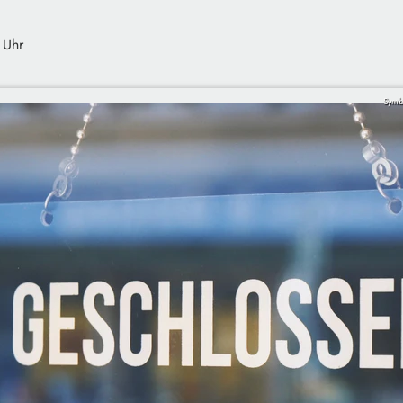
 Uhr
Symb