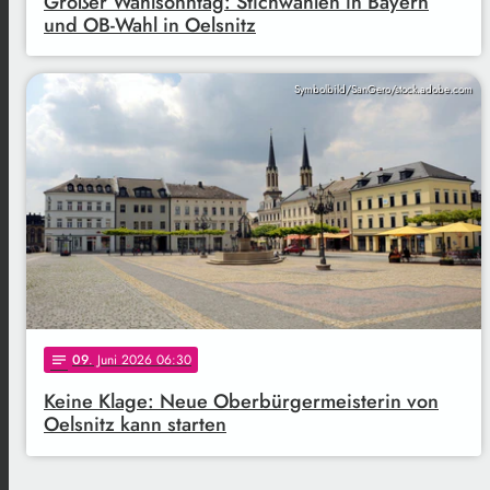
Großer Wahlsonntag: Stichwahlen in Bayern
und OB-Wahl in Oelsnitz
Symbolbild/SanGero/stock.adobe.com
09
. Juni 2026 06:30
notes
Keine Klage: Neue Oberbürgermeisterin von
Oelsnitz kann starten