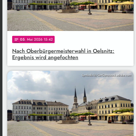
05
. Mai 2026 15:42
notes
Nach Oberbürgermeisterwahl in Oelsnitz:
Ergebnis wird angefochten
Symbolbild/SanGero/stock.adobe.com