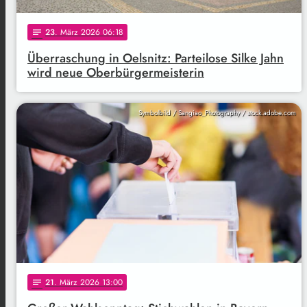
23
. März 2026 06:18
notes
Überraschung in Oelsnitz: Parteilose Silke Jahn
wird neue Oberbürgermeisterin
Symbolbild / Sangiao_Photography / stock.adobe.com
21
. März 2026 13:00
notes