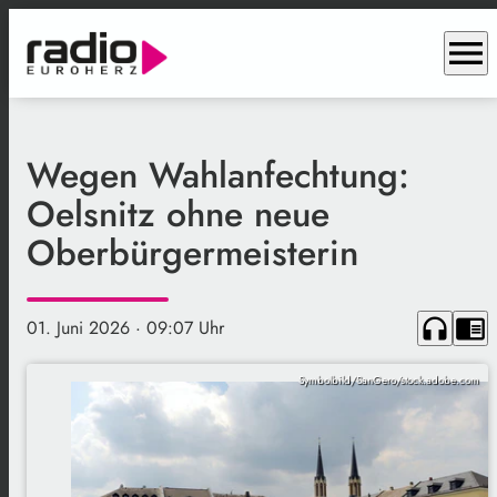
menu
Wegen Wahlanfechtung:
Oelsnitz ohne neue
Oberbürgermeisterin
headphones
chrome_reader_mode
01. Juni 2026
· 09:07 Uhr
Symbolbild/SanGero/stock.adobe.com