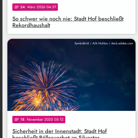
24
. März 2026 04:37
notes
So schwer wie noch nie: Stadt Hof beschließt
Rekordhaushalt
Symbolbild / Alik Mulikov / stock.adobe.com
18
. November 2025 05:12
notes
Sicherheit in der Innenstadt: Stadt Hof
beschließt Böllerverbot an Silvester