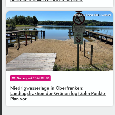
Jermayne Abrams/Radio Euroherz
06
. August 2026 07:30
notes
Niedrigwasserlage in Oberfranken:
Landtagsfraktion der Grünen legt Zehn-Punkte-
Plan vor