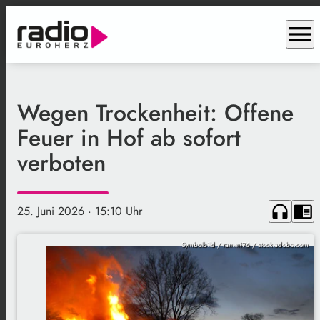
menu
Wegen Trockenheit: Offene
Feuer in Hof ab sofort
verboten
headphones
chrome_reader_mode
25. Juni 2026
· 15:10 Uhr
Symbolbild / rammi76 / stock.adobe.com