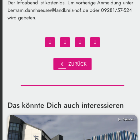
Der Infoabend ist kostenlos. Um vorherige Anmeldung unter
bertram.dannhaeuser@landkreis-hof.de oder 09281/57-524
wird gebeten.
chevron_left
ZURÜCK
Das könnte Dich auch interessieren
Jan Gebelein