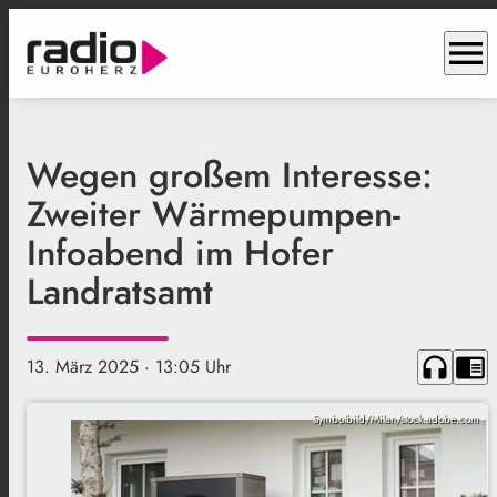
menu
Wegen großem Interesse:
Zweiter Wärmepumpen-
Infoabend im Hofer
Landratsamt
headphones
chrome_reader_mode
13. März 2025
· 13:05 Uhr
Symbolbild/Milan/stock.adobe.com