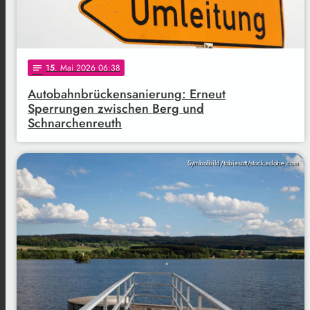
15
. Mai 2026 06:38
notes
Autobahnbrückensanierung: Erneut
Sperrungen zwischen Berg und
Schnarchenreuth
Symbolbild/tobiasott/stock.adobe.com