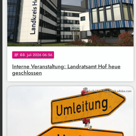
03
. Juli 2026 06:56
notes
Interne Veranstaltung: Landratsamt Hof heue
geschlossen
Symbolbild/mr.nico/stock.adobe.com