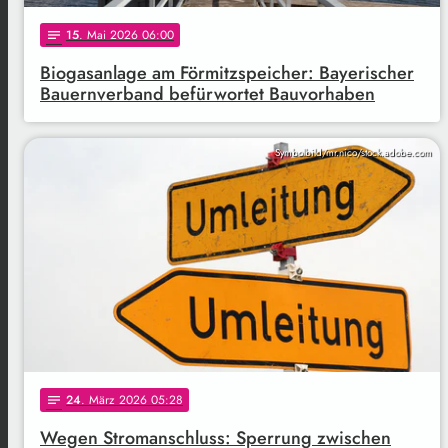
15
. Mai 2026 06:00
notes
Biogasanlage am Förmitzspeicher: Bayerischer
Bauernverband befürwortet Bauvorhaben
Symbolbild/mr.nico/stock.adobe.com
24
. März 2026 05:28
notes
Wegen Stromanschluss: Sperrung zwischen