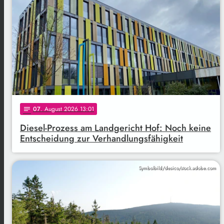
07
. August 2026 13:01
notes
Diesel-Prozess am Landgericht Hof: Noch keine
Entscheidung zur Verhandlungsfähigkeit
Symbolbild/desico/stock.adobe.com