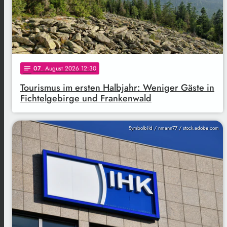
07
. August 2026 12:30
notes
Tourismus im ersten Halbjahr: Weniger Gäste in
Fichtelgebirge und Frankenwald
Symbolbild / nmann77 / stock.adobe.com