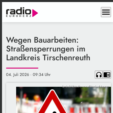
menu
Wegen Bauarbeiten:
Straßensperrungen im
Landkreis Tirschenreuth
headphones
chrome_reader_mode
04. Juli 2026
· 09:34 Uhr
Symbolbild/studio v-zwoelf/stock.adobe.com