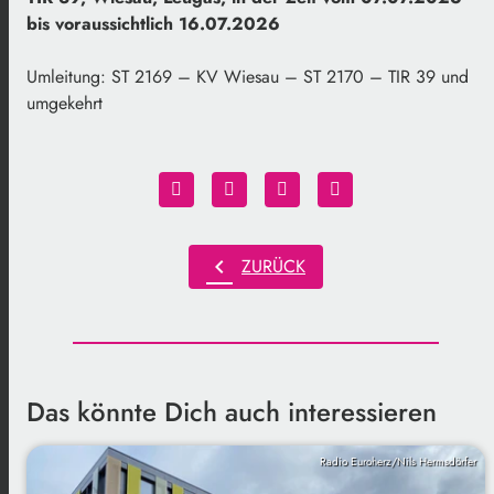
bis voraussichtlich 16.07.2026
Umleitung: ST 2169 – KV Wiesau – ST 2170 – TIR 39 und
umgekehrt
chevron_left
ZURÜCK
Das könnte Dich auch interessieren
Radio Euroherz/Nils Hermsdörfer