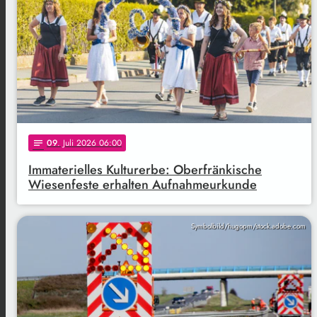
09
. Juli 2026 06:00
notes
Immaterielles Kulturerbe: Oberfränkische
Wiesenfeste erhalten Aufnahmeurkunde
Symbolbild/hugopm/stock.adobe.com