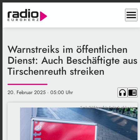
menu
Warnstreiks im öffentlichen
Dienst: Auch Beschäftigte aus
Tirschenreuth streiken
headphones
chrome_reader_mode
20. Februar 2025
· 05:00 Uhr
Symbolbild/penofoto.de/stock.adobe.com