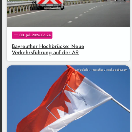
03
. Juli 2026 06:24
notes
Bayreuther Hochbrücke: Neue
Verkehrsführung auf der A9
Symbolbild / imaschke / stock.adobe.com