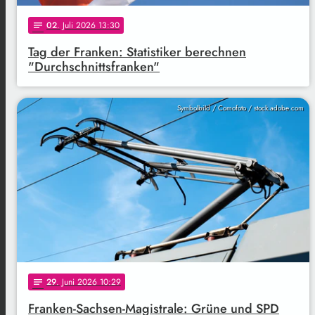
02
. Juli 2026 13:30
notes
Tag der Franken: Statistiker berechnen
"Durchschnittsfranken"
Symbolbild / Comofoto / stock.adobe.com
29
. Juni 2026 10:29
notes
Franken-Sachsen-Magistrale: Grüne und SPD