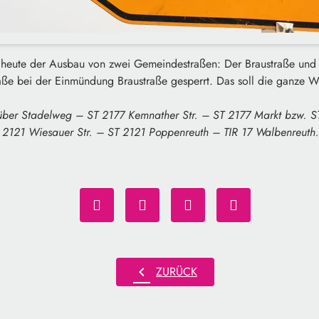
 heute der Ausbau von zwei Gemeindestraßen: Der Braustraße und 
aße bei der Einmündung Braustraße gesperrt. Das soll die ganze 
 über Stadelweg – ST 2177 Kemnather Str. – ST 2177 Markt bzw. 
ST 2121 Wiesauer Str. – ST 2121 Poppenreuth – TIR 17 Walbenreuth.
chevron_left
ZURÜCK