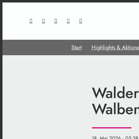
Start
Highlights & Aktion
Walder
Walben
18. Mai 2026
· 05:38