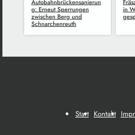
Autobahnbrückensanierun
Fräs
g: Erneut Sperrungen
in W
zwischen Berg und
gesp
Schnarchenreuth
Start
Kontakt
Imp