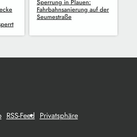
Sperrung in Plauen:
recke
Fahrbahnsanierung auf der
Seumestraße
perrt
o
RSS-Feed
Privatsphäre