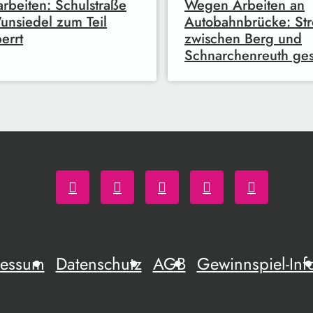
arbeiten: Schulstraße
Wegen Arbeiten an
unsiedel zum Teil
Autobahnbrücke: St
errt
zwischen Berg und
Schnarchenreuth ges
ressum
Datenschutz
AGB
Gewinnspiel-Inf