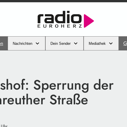
en
G
Nachrichten
Dein Sender
Mediathek
shof: Sperrung der
reuther Straße
 Uhr