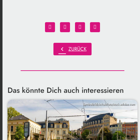
chevron_left
ZURÜCK
Das könnte Dich auch interessieren
Symbolbild/schulzfoto/stock.adobe.com