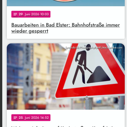
29
. Juni 2026 10:03
notes
Bauarbeiten in Bad Elster: Bahnhofstraße immer
wieder gesperrt
Symbolbild/PhotographyByMK/stock.adobe.com
25
. Juni 2026 14:52
notes