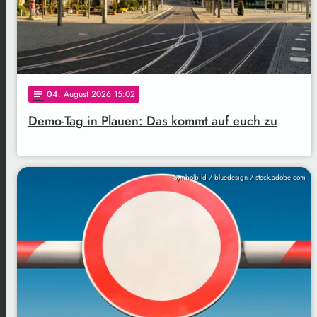
04
. August 2026 15:02
notes
Demo-Tag in Plauen: Das kommt auf euch zu
Symbolbild / bluedesign / stock.adobe.com