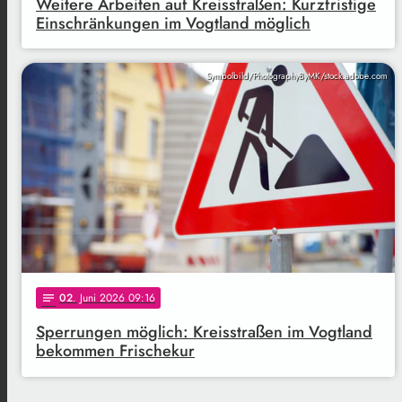
Weitere Arbeiten auf Kreisstraßen: Kurzfristige
Einschränkungen im Vogtland möglich
Symbolbild/PhotographyByMK/stock.adobe.com
02
. Juni 2026 09:16
notes
Sperrungen möglich: Kreisstraßen im Vogtland
bekommen Frischekur