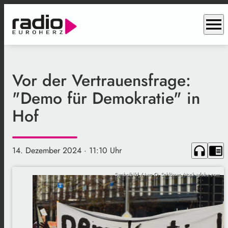
menu
Vor der Vertrauensfrage:
"Demo für Demokratie" in
Hof
headphones
chrome_reader_mode
14. Dezember 2024
· 11:10 Uhr
Symbolbild / Iven O. Schlösser /stock.adobe.com