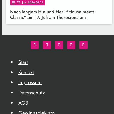
17
. Juni 2026 07:14
notes
Nach langem Hin und Her: "House meets
Classic" am 17. Juli am Theresienstein
Start
Kontakt
Impressum
Datenschutz
AGB
Gewinnspiel-Info