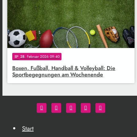
28
. Februar 2026 09:40
notes
Boxen, Fußball, Handball & Volleyball: Die
Sportbegegnungen am Wochenende
Start