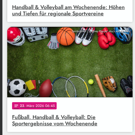
Handball & Volleyball am Wochenende: Höhen
und Tiefen für regionale Sportvereine
Symbolbild / Andrey Popov/ stock.adobe.com
23
. März 2026 06:45
notes
Fußball, Handball & Volleyball: Die
Sportergebnisse vom Wochenende