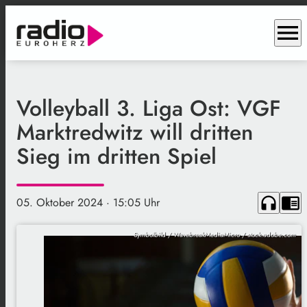
menu
Volleyball 3. Liga Ost: VGF
Marktredwitz will dritten
Sieg im dritten Spiel
headphones
chrome_reader_mode
05. Oktober 2024
· 15:05 Uhr
Symbolbild / WavebreakMediaMicro / stock.adobe.com