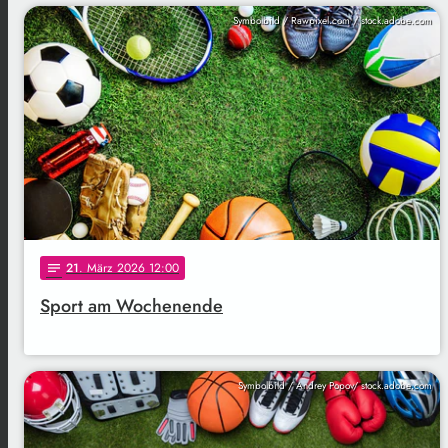
Symbolbild / Rawpixel.com / stock.adobe.com
21
. März 2026 12:00
notes
Sport am Wochenende
Symbolbild / Andrey Popov/ stock.adobe.com