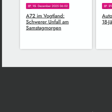
15
. Dezember 2025 06:02
21
notes
notes
A72 im Vogtland:
Auto
Schwerer Unfall am
18-Jä
Samstagmorgen