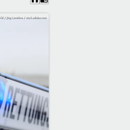
ld / Jörg Lantelme / stock.adobe.com