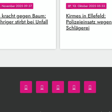
. November 2025 09:37
13
. Oktober 2025 05:33
notes
 kracht gegen Baum:
Kirmes in Ellefeld:
hriger stirbt bei Unfall
Polizeieinsatz wegen
Schlägerei