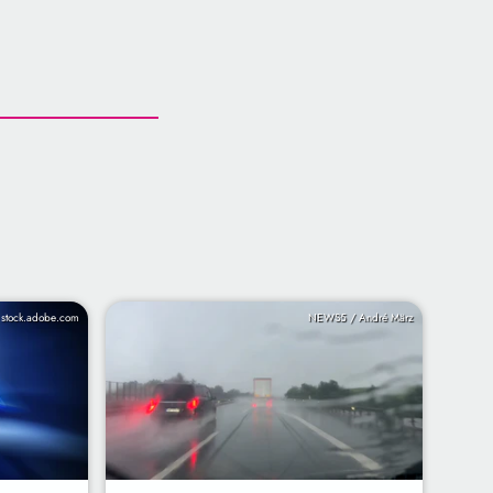
/ stock.adobe.com
NEWS5 / André März