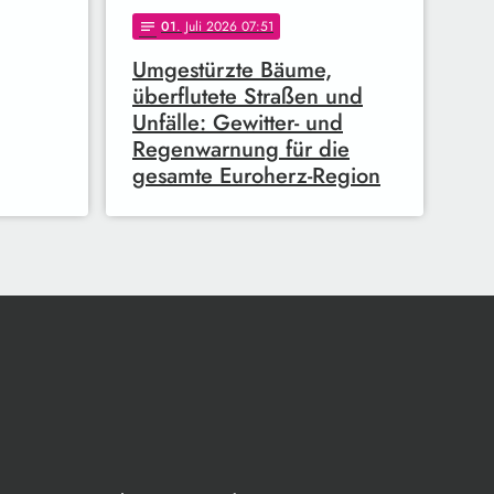
01
. Juli 2026 07:51
notes
Umgestürzte Bäume,
überflutete Straßen und
Unfälle: Gewitter- und
Regenwarnung für die
gesamte Euroherz-Region