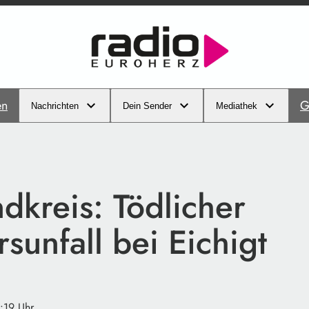
en
G
Nachrichten
Dein Sender
Mediathek
dkreis: Tödlicher
sunfall bei Eichigt
4:19 Uhr