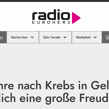
en
G
Nachrichten
Dein Sender
Mediathek
hre nach Krebs in Ge
lich eine große Freu