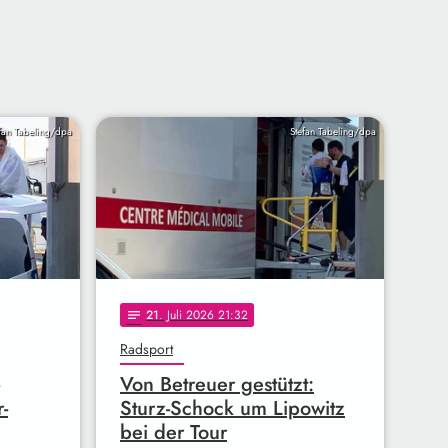
fan Tabeling/dpa
Stefan Tabeling/dpa
21
. Juli 2026 21:32
notes
Radsport
Von Betreuer gestützt:
-
Sturz-Schock um Lipowitz
bei der Tour