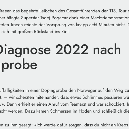
 Traeen das begehrte Leibchen des Gesamtführenden der 113. Tour 
ber hängte Superstar Tadej Pogacar dank einer Machtdemonstration
ierten Traeen reichte der Vorsprung von knapp acht Minuten nicht.
r sich mit großem Rückstand ins Ziel.
Diagnose 2022 nach
gprobe
ffälligkeiten in einer Dopingprobe den Norweger auf den Weg zu
13. – wir scherzten miteinander, dass etwas Schlimmes passieren w
y». Dann erhielt er einen Anruf vom Teamarzt und war schockiert. 
sucht werden. Dazu kamen Schmerzen im Hoden und schließlich di
een zu ihm gesagt: «Ich werde dafür sorgen, dass du nicht an Krebs s