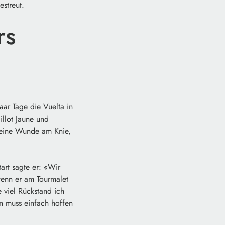
streut.
rs
aar Tage die Vuelta in
illot Jaune und
kleine Wunde am Knie,
art sagte er: «Wir
 wenn er am Tourmalet
 viel Rückstand ich
n muss einfach hoffen