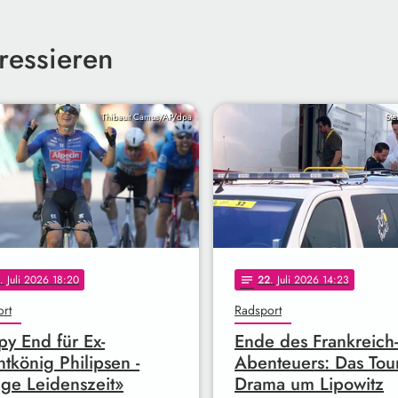
ressieren
Thibault Camus/AP/dpa
Ste
. Juli 2026 18:20
22
. Juli 2026 14:23
notes
rt
Radsport
y End für Ex-
Ende des Frankreich-
ntkönig Philipsen -
Abenteuers: Das Tour
ge Leidenszeit»
Drama um Lipowitz