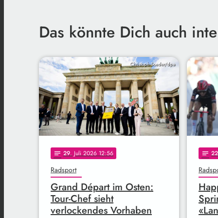
Das könnte Dich auch inte
Christoph Soeder/dpa
29
. Juli 2026 12:56
22
notes
notes
Radsport
Radspo
Grand Départ im Osten:
Happ
Tour-Chef sieht
Spri
verlockendes Vorhaben
«Lan