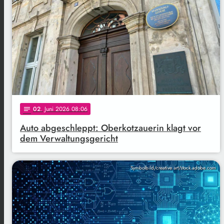
02
. Juni 2026 08:06
notes
Auto abgeschleppt: Oberkotzauerin klagt vor
dem Verwaltungsgericht
Symbolbild/creative art/stock.adobe.com