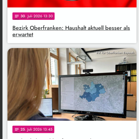
30
. Juli 2026 13:30
notes
Bezirk Oberfranken: Haushalt aktuell besser als
erwartet
IHK für Oberfranken Bayreuth
25
. Juli 2026 13:45
notes