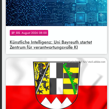
05
. August 2026 08:00
notes
Künstliche Intelligenz: Uni Bayreuth startet
Zentrum für verantwortungsvolle KI
Symbolbild / YuI / stock.adobe.com