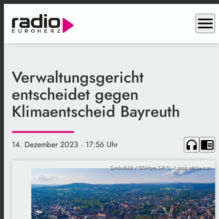
menu
Verwaltungsgericht
entscheidet gegen
Klimaentscheid Bayreuth
headphones
chrome_reader_mode
14. Dezember 2023
· 17:56 Uhr
Symbolbild / GDMpro S.R.O. / stock.adobe.com