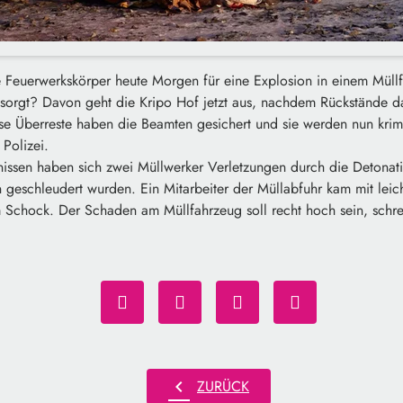
Feuerwerkskörper heute Morgen für eine Explosion in einem Müllf
esorgt? Davon geht die Kripo Hof jetzt aus, nachdem Rückstände d
e Überreste haben die Beamten gesichert und sie werden nun krimi
 Polizei.
issen haben sich zwei Müllwerker Verletzungen durch die Detonat
n geschleudert wurden. Ein Mitarbeiter der Müllabfuhr kam mit lei
 Schock. Der Schaden am Müllfahrzeug soll recht hoch sein, schrei
chevron_left
ZURÜCK