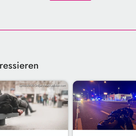
ressieren
Symbolbild/Srdjan/stock.adobe.com