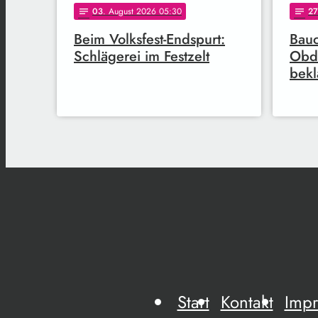
03
. August 2026 05:30
27
notes
notes
Beim Volksfest-Endspurt:
Bauc
Schlägerei im Festzelt
Obda
bekl
Start
Kontakt
Imp