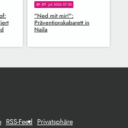
07
. Juli 2026 07:30
notes
of:
"Ned mit mir!":
iert
Präventionskabarett in
nd
Naila
o
RSS-Feed
Privatsphäre