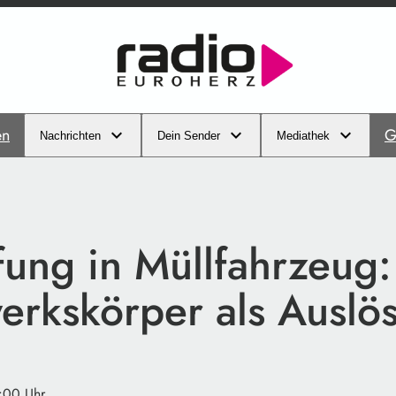
en
G
Nachrichten
Dein Sender
Mediathek
fung in Müllfahrzeug:
erkskörper als Auslö
3:00 Uhr