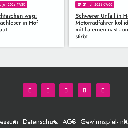
. Juli 2026 17:30
21
. Juli 2026 07:00
notes
htaschen weg:
Schwerer Unfall in H
chloser in Hof
Motorradfahrer kollid
aut
mit Laternenmast - u
stirbt
ressum
Datenschutz
AGB
Gewinnspiel-Inf