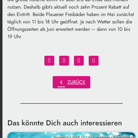
nutzen. Deshalb gibt’s aktuell noch zehn Prozent Rabatt auf
den Eintritt. Beide Plauener Freibäder haben im Mai zunächst
täglich von 11 bis 18 Uhr geöffnet. Je nach Wetter sollen die
Öffnungszeiten ab Juni erweitert werden – dann von 10 bis
19 Uhr.
chevron_left
ZURÜCK
Das könnte Dich auch interessieren
Symbolbild / SKIMP Art / stock.adobe.com / Generiert mit KI