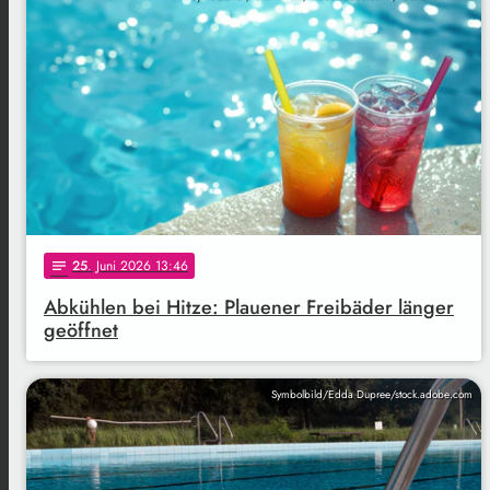
25
. Juni 2026 13:46
notes
Abkühlen bei Hitze: Plauener Freibäder länger
geöffnet
Symbolbild/Edda Dupree/stock.adobe.com