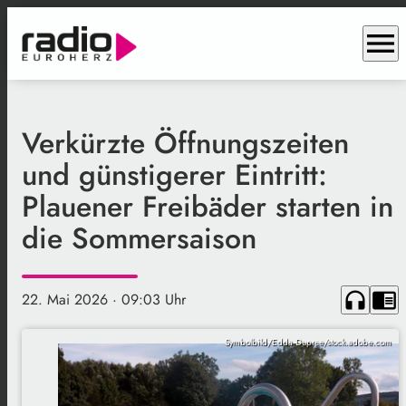
menu
Verkürzte Öffnungszeiten
und günstigerer Eintritt:
Plauener Freibäder starten in
die Sommersaison
headphones
chrome_reader_mode
22. Mai 2026
· 09:03 Uhr
Symbolbild/Edda Dupree/stock.adobe.com