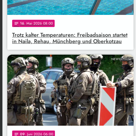
16
. Mai 2026 08:00
notes
Trotz kalter Temperaturen: Freibadsaison startet
in Naila, Rehau, Münchberg und Oberkotzau
NEWS5/Fricke
09
. Juni 2026 06:00
notes