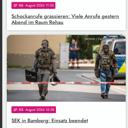
06
. August 2026 11:30
notes
Schockanrufe grassieren: Viele Anrufe gestern
Abend im Raum Rehau
NEWS5 / Ferdinand Merzbach
05
. August 2026 12:58
notes
SEK in Bamberg: Einsatz beendet