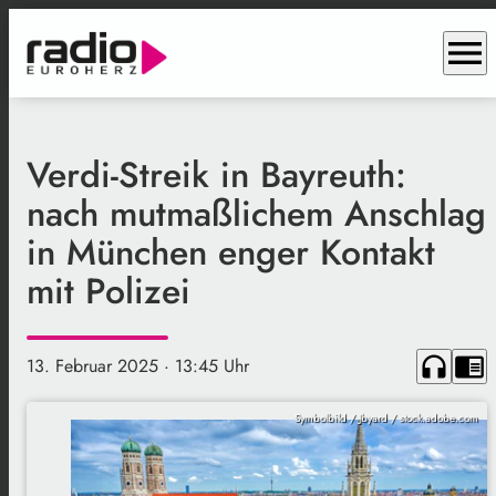
menu
Verdi-Streik in Bayreuth:
nach mutmaßlichem Anschlag
in München enger Kontakt
mit Polizei
headphones
chrome_reader_mode
13. Februar 2025
· 13:45 Uhr
Symbolbild / Jbyard / stock.adobe.com