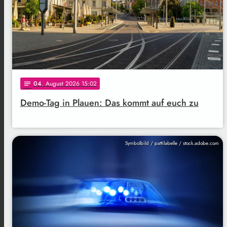
04
. August 2026 15:02
notes
Demo-Tag in Plauen: Das kommt auf euch zu
Symbolbild / pattilabelle / stock.adobe.com