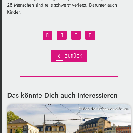
28 Menschen sind teils schwerst verletzt. Darunter auch
Kinder.
chevron_left
ZURÜCK
Das könnte Dich auch interessieren
Symbolbild/schulzfoto/stock.adobe.com