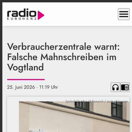
menu
Verbraucherzentrale warnt:
Falsche Mahnschreiben im
Vogtland
headphones
chrome_reader_mode
25. Juni 2026
· 11:19 Uhr
Symbolbild / Ronald Rampsch / stock.adobe.com