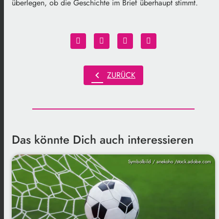
überlegen, ob die Geschichte im Brief überhaupt stimmt.
chevron_left
ZURÜCK
Das könnte Dich auch interessieren
Symbolbild / anekoho /stock.adobe.com