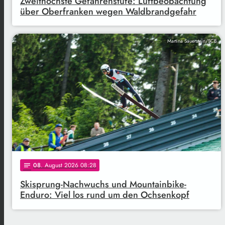
Zweithöchste Gefahrenstufe: Luftbeobachtung
über Oberfranken wegen Waldbrandgefahr
Martina Sauerstein/SCB
08
. August 2026 08:28
notes
Skisprung-Nachwuchs und Mountainbike-
Enduro: Viel los rund um den Ochsenkopf