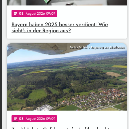
08
. August 2026 09:09
notes
Bayern haben 2025 besser verdient: Wie
sieht's in der Region aus?
Sophia Schießl / Regierung von Oberfranken
08
. August 2026 09:09
notes