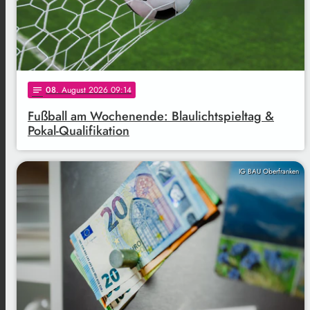
08
. August 2026 09:14
notes
Fußball am Wochenende: Blaulichtspieltag &
Pokal-Qualifikation
IG BAU Oberfranken