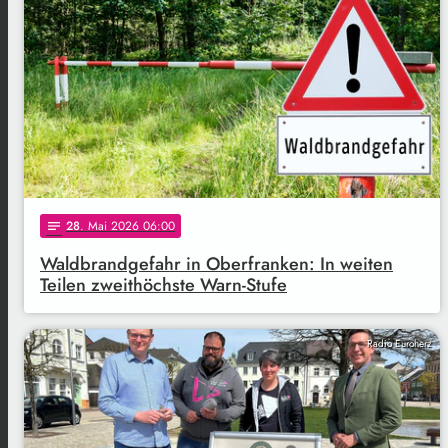
28
. Mai 2026 06:00
notes
Waldbrandgefahr in Oberfranken: In weiten
Teilen zweithöchste Warn-Stufe
Radio Euroherz