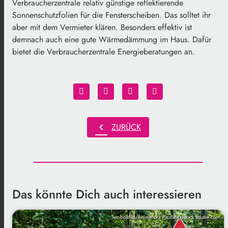
Verbraucherzentrale relativ günstige reflektierende
Sonnenschutzfolien für die Fensterscheiben. Das solltet ihr
aber mit dem Vermieter klären. Besonders effektiv ist
demnach auch eine gute Wärmedämmung im Haus. Dafür
bietet die Verbraucherzentrale Energieberatungen an.
chevron_left
ZURÜCK
Das könnte Dich auch interessieren
Symbolbild/Animaflora PicsStock/stock.adobe.com