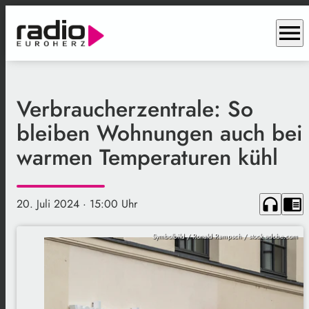
menu
Verbraucherzentrale: So
bleiben Wohnungen auch bei
warmen Temperaturen kühl
headphones
chrome_reader_mode
20. Juli 2024
· 15:00 Uhr
Symbolbild / Ronald Rampsch / stock.adobe.com