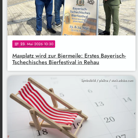
23
. Mai 2026 10:30
notes
Maxplatz wird zur Biermeile: Erstes Bayerisch-
Tschechisches Bierfestival in Rehau
Symbolbild / pla2na / stock.adobe.com