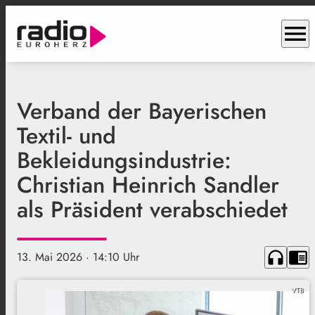
menu
Verband der Bayerischen
Textil- und
Bekleidungsindustrie:
Christian Heinrich Sandler
als Präsident verabschiedet
headphones
chrome_reader_mode
13. Mai 2026
· 14:10 Uhr
VTB