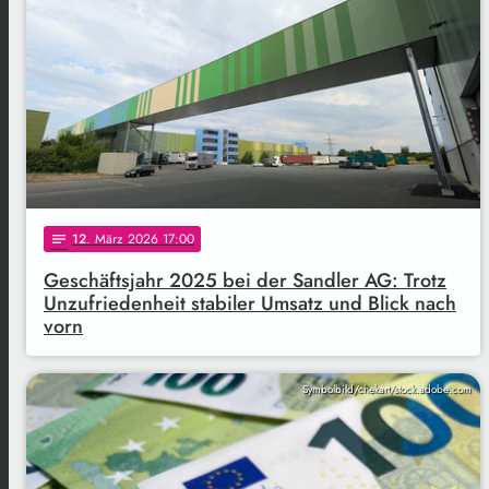
12
. März 2026 17:00
notes
Geschäftsjahr 2025 bei der Sandler AG: Trotz
Unzufriedenheit stabiler Umsatz und Blick nach
vorn
Symbolbild/chekart/stock.adobe.com