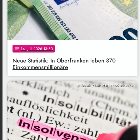
14
. Juli 2026 13:30
notes
Neue Statistik: In Oberfranken leben 370
Einkommensmillionäre
Symbolbild / Marco2811 / stock.adobe.com