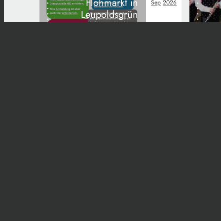
Flohmarkt in
Sep
2026
Leupoldsgrün
Start
Kontakt
Imp