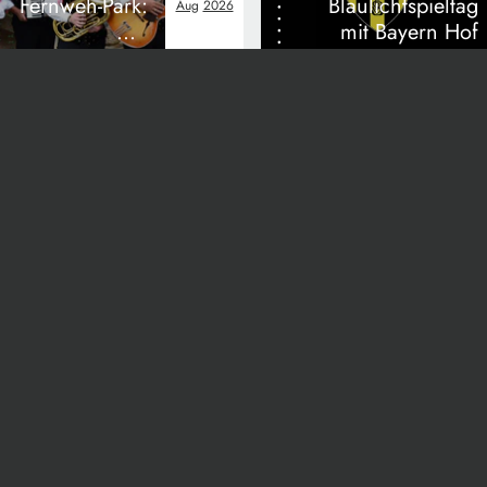
Fernweh-Park:
Blaulichtspieltag
Aug
2026
Die
mit Bayern Hof
Frankenkrainer
ressum
Datenschutz
AGB
Gewinnspiel-Inf