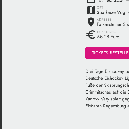
16. Feb. 2024
–
map
ORT
Sparkasse Vogtl
place
ADRESSE
Falkensteiner St
euro
TICKETPREIS
Ab 28 Euro
TICKETS BESTELL
Drei Tage Eishockey pu
Deutsche Eishockey Li
Fuße der Skisprungsch
Crimmitschau auf die 
Karlovy Vary spielt g
Eisbären Regensburg 