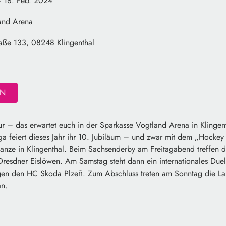
 18. Feb. 2024
and Arena
raße 133, 08248 Klingenthal
EN
r – das erwartet euch in der Sparkasse Vogtland Arena in Klingent
ga feiert dieses Jahr ihr 10. Jubiläum – und zwar mit dem „Hockey
anze in Klingenthal. Beim Sachsenderby am Freitagabend treffen di
Dresdner Eislöwen. Am Samstag steht dann ein internationales Due
egen den HC Skoda Plzeň. Zum Abschluss treten am Sonntag die La
an.