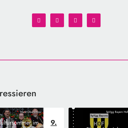
ressieren
Markt Oberkotzau
SpVgg Bayern Hof
9.
Kultursommer im