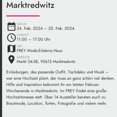
Marktredwitz
date_range
DATUM
24. Feb. 2024
– 25. Feb. 2024
schedule
UHRZEIT
11:00
– 17:00 Uhr
map
ORT
FREY Mode.Erlebnis.Haus
place
ADRESSE
Markt 34-38, 95615 Marktredwitz
Einladungen, das passende Outfit, Tischdeko und Musik –
wer eine Hochzeit plant, der muss an ganz schön viel denken.
Hilfe und Inspiration bekommt ihr am letzten Februar-
Wochenende in Marktredwitz. Im FREY findet eine große
Hochzeitsmesse statt. Über 14 Aussteller beraten euch zu
Brautmode, Location, Torten, Fotografie und vielem mehr.