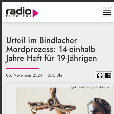
menu
Urteil im Bindlacher
Mordprozess: 14-einhalb
Jahre Haft für 19-Jährigen
headphones
chrome_reader_mode
08. November 2024
· 13:15 Uhr
Symbolbild/AA+W/stock.adobe.com