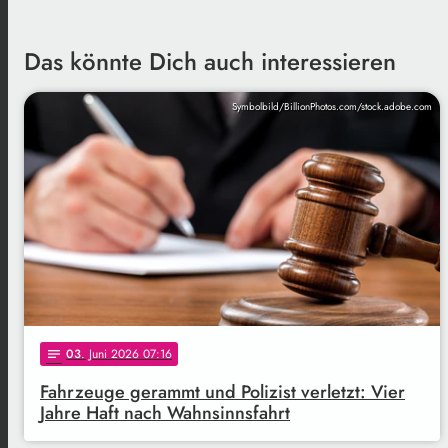
Das könnte Dich auch interessieren
Symbolbild/BillionPhotos.com/stock.adobe.com
03
. Juni 2026 07:16
notes
Fahrzeuge gerammt und Polizist verletzt: Vier
Jahre Haft nach Wahnsinnsfahrt