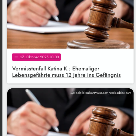
17
. Oktober 2025 10:00
notes
Vermisstenfall Katina K.: Ehemaliger
Lebensgefährte muss 12 Jahre ins Gefängnis
Symbolbild/BillionPhotos.com/stock.adobe.com