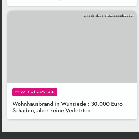
Symbolbild/mpix-foto/stock.adobe.com
27
. April 2026 14:48
notes
Wohnhausbrand in Wunsiedel: 30.000 Euro
Schaden, aber keine Verletzten