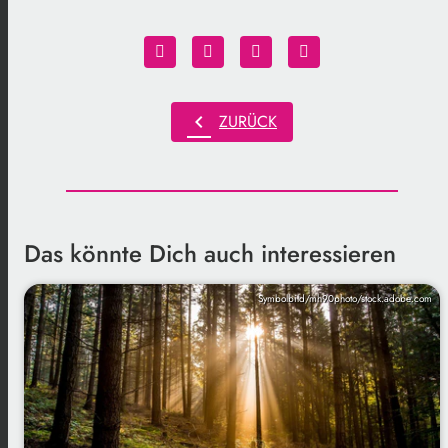
chevron_left
ZURÜCK
Das könnte Dich auch interessieren
Symbolbild/mh90photo/stock.adobe.com