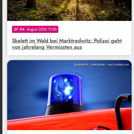
04
. August 2026 11:00
notes
Skelett im Wald bei Marktredwitz: Polizei geht
von jahrelang Vermissten aus
Symbolbild / pattilabelle / stock.adobe.com