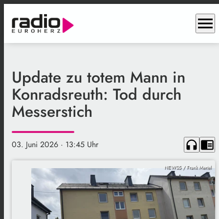
menu
Update zu totem Mann in
Konradsreuth: Tod durch
Messerstich
headphones
chrome_reader_mode
03. Juni 2026
· 13:45 Uhr
NEWS5 / Frank Mertel