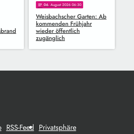
06
. August 2026 06:30
notes
Weisbachscher Garten: Ab
kommenden Frühjahr
sbrand
wieder öffentlich
zugänglich
o
RSS-Feed
Privatsphäre