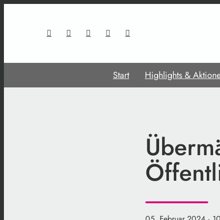
Start
Highlights & Aktion
Übermä
Öffentl
05. Februar 2024
· 1