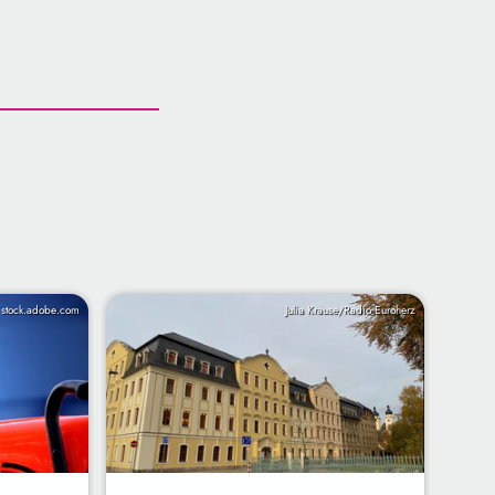
/ stock.adobe.com
Julia Krause/Radio Euroherz