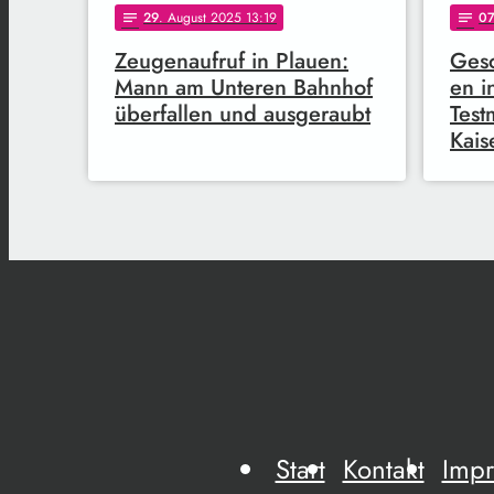
29
. August 2025 13:19
0
notes
notes
Zeugenaufruf in Plauen:
Gesc
Mann am Unteren Bahnhof
en i
überfallen und ausgeraubt
Test
Kais
Start
Kontakt
Imp