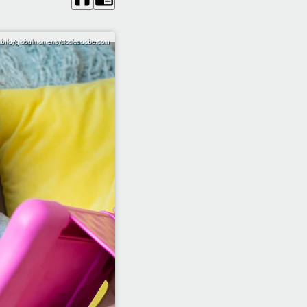
bild/globalmoments/stock.adobe.com