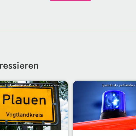
ressieren
mbolbild / Animaflora PicsStock / stock.adobe.com
Symbolbild / pattilabelle 