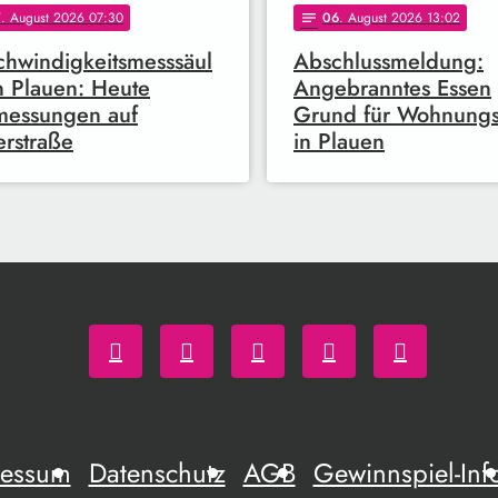
7
. August 2026 07:30
06
. August 2026 13:02
notes
hwindigkeitsmesssäul
Abschlussmeldung:
n Plauen: Heute
Angebranntes Essen
messungen auf
Grund für Wohnung
erstraße
in Plauen
ressum
Datenschutz
AGB
Gewinnspiel-Inf