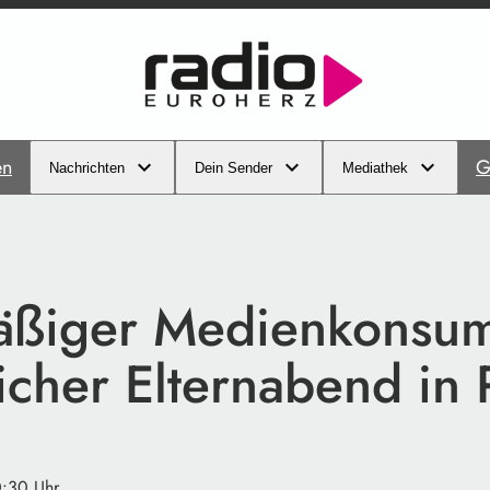
en
G
Nachrichten
Dein Sender
Mediathek
ßiger Medienkonsu
icher Elternabend in
0:30 Uhr