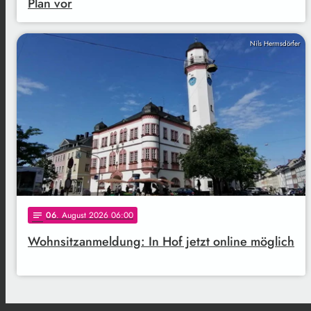
Plan vor
Nils Hermsdörfer
06
. August 2026 06:00
notes
Wohnsitzanmeldung: In Hof jetzt online möglich