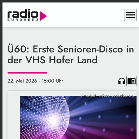
menu
Ü60: Erste Senioren-Disco in
der VHS Hofer Land
headphones
chrome_reader_mode
22. Mai 2026
· 15:00 Uhr
Symbolbild / nikkytok / stock.adobe.com