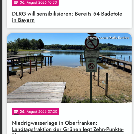
06
. August 2026 10:30
notes
DLRG will sensibilisieren: Bereits 54 Badetote
in Bayern
Jermayne Abrams/Radio Euroherz
06
. August 2026 07:30
notes
Niedrigwasserlage in Oberfranken:
Landtagsfraktion der Grünen legt Zehn-Punkte-