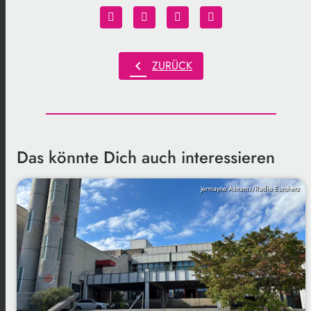
chevron_left
ZURÜCK
Das könnte Dich auch interessieren
Jermayne Abrams/Radio Euroherz