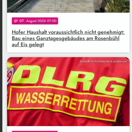
07
. August 2026 07:00
notes
Hofer Haushalt voraussichtlich nicht genehmigt:
Bau eines Ganztagesgebäudes am Rosenbühl
auf Eis gelegt
Symbolbild/Andreas/stock.adobe.com