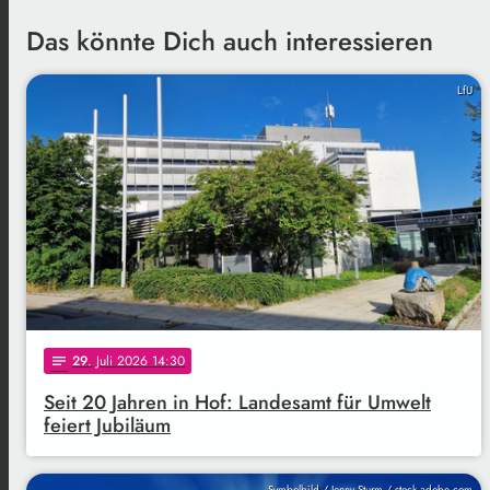
Das könnte Dich auch interessieren
LfU
29
. Juli 2026 14:30
notes
Seit 20 Jahren in Hof: Landesamt für Umwelt
feiert Jubiläum
Symbolbild / Jenny Sturm / stock.adobe.com