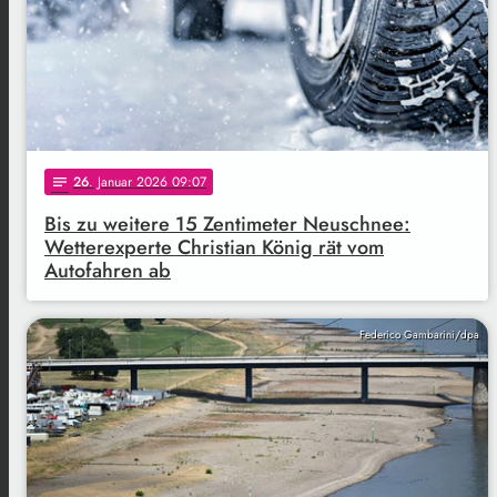
26
. Januar 2026 09:07
notes
Bis zu weitere 15 Zentimeter Neuschnee:
Wetterexperte Christian König rät vom
Autofahren ab
Federico Gambarini/dpa