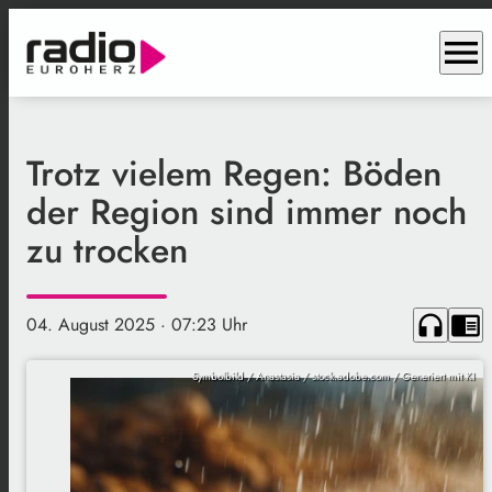
menu
Trotz vielem Regen: Böden
der Region sind immer noch
zu trocken
headphones
chrome_reader_mode
04. August 2025
· 07:23 Uhr
Symbolbild / Anastasia / stock.adobe.com / Generiert mit KI