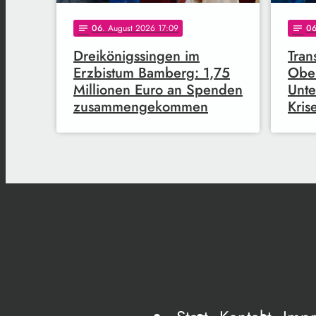
06
. August 2026 17:09
0
notes
notes
Dreikönigssingen im
Tran
Erzbistum Bamberg: 1,75
Ober
Millionen Euro an Spenden
Unte
zusammengekommen
Kris