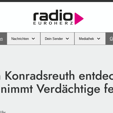
en
G
Nachrichten
Dein Sender
Mediathek
n Konradsreuth entdec
 nimmt Verdächtige fe
 Uhr