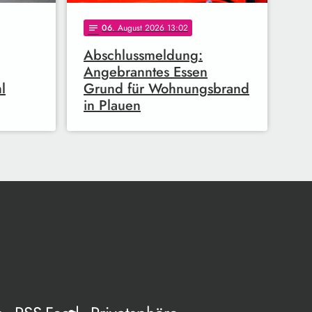
06
. August 2026 13:02
notes
Abschlussmeldung:
Angebranntes Essen
l
Grund für Wohnungsbrand
in Plauen