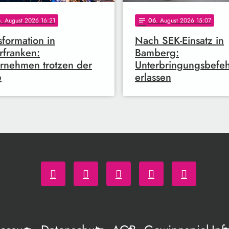
6
. August 2026 16:21
06
. August 2026 15:07
notes
sformation in
Nach SEK-Einsatz in
franken:
Bamberg:
rnehmen trotzen der
Unterbringungsbefeh
e
erlassen