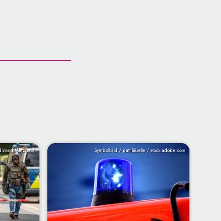
inand Merzbach
Symbolbild / pattilabelle / stock.adobe.com