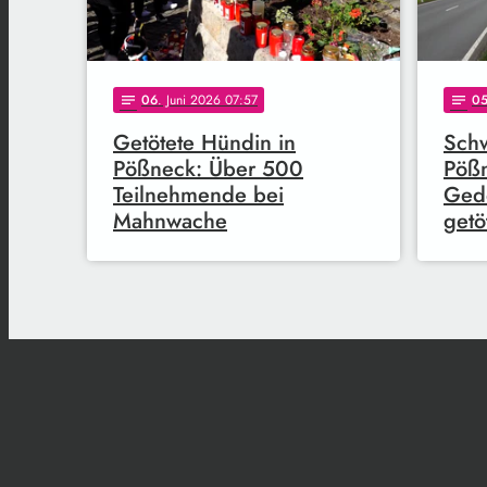
06
. Juni 2026 07:57
0
notes
notes
Getötete Hündin in
Schw
Pößneck: Über 500
Pöß
Teilnehmende bei
Gede
Mahnwache
getö