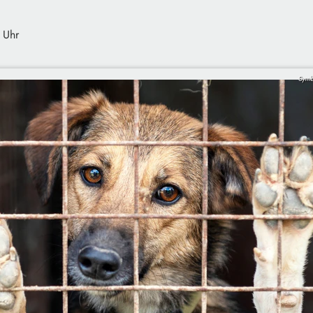
 Uhr
Symb