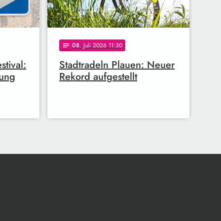
08
. Juli 2026 11:30
notes
tival:
Stadtradeln Plauen: Neuer
lung
Rekord aufgestellt