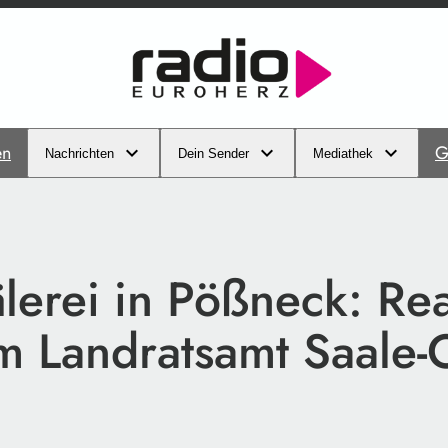
en
G
Nachrichten
Dein Sender
Mediathek
lerei in Pößneck: Re
m Landratsamt Saale-O