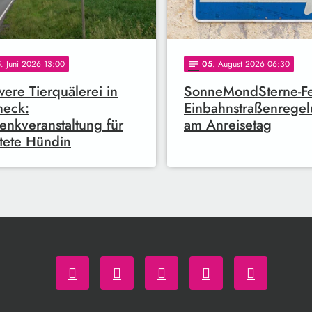
5
. Juni 2026 13:00
05
. August 2026 06:30
notes
ere Tierquälerei in
SonneMondSterne-Fes
neck:
Einbahnstraßenrege
nkveranstaltung für
am Anreisetag
tete Hündin