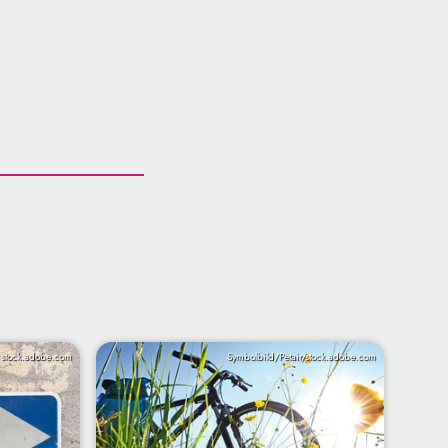
/ stock.adobe.com
Symbolbild/Petair/stock.adobe.com