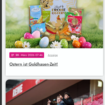
20
. März 2026 07:46
Anzeige
notes
Ostern ist Goldhasen-Zeit!