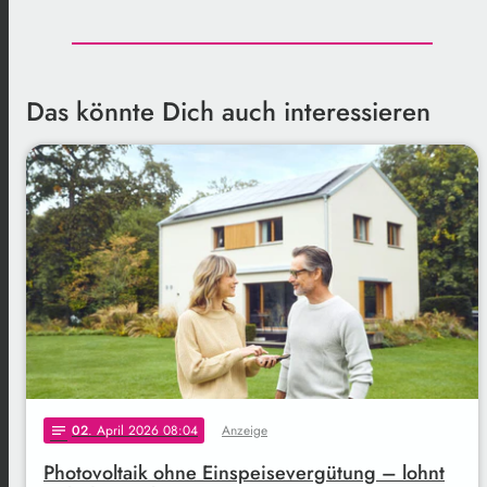
Das könnte Dich auch interessieren
02
. April 2026 08:04
Anzeige
notes
Photovoltaik ohne Einspeisevergütung – lohnt