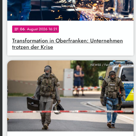
06
. August 2026 16:21
notes
Transformation in Oberfranken: Unternehmen
trotzen der Krise
NEWS5 / Ferdinand Merzbach