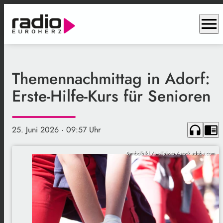
menu
Themennachmittag in Adorf:
Erste-Hilfe-Kurs für Senioren
headphones
chrome_reader_mode
25. Juni 2026
· 09:57 Uhr
Symbolbild / wellphoto / stock.adobe.com