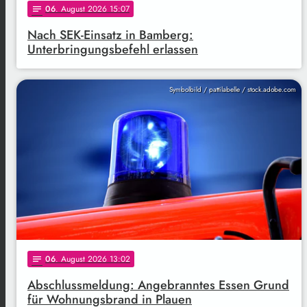
06
. August 2026 15:07
notes
Nach SEK-Einsatz in Bamberg:
Unterbringungsbefehl erlassen
Symbolbild / pattilabelle / stock.adobe.com
06
. August 2026 13:02
notes
Abschlussmeldung: Angebranntes Essen Grund
für Wohnungsbrand in Plauen