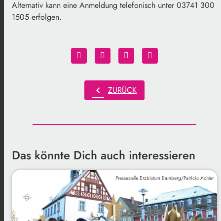
Alternativ kann eine Anmeldung telefonisch unter 03741 300
1505 erfolgen.
chevron_left
ZURÜCK
Das könnte Dich auch interessieren
Pressestelle Erzbistum Bamberg/Patricia Achter