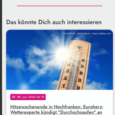
Das könnte Dich auch interessieren
Symbolbild / Jenny Sturm / stock.adobe.com
29
. Juni 2026 06:18
notes
Hitzewochenende in Hochfranken: Euroherz-
Wetterexperte kündigt "Durchschnaufen" an