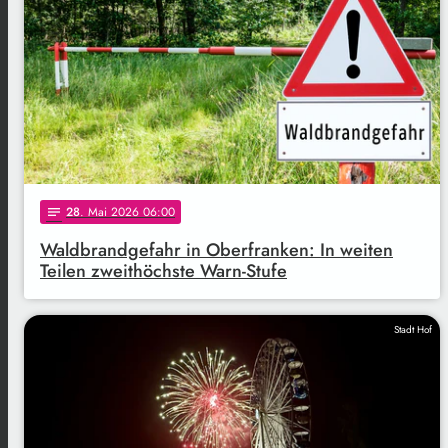
28
. Mai 2026 06:00
notes
Waldbrandgefahr in Oberfranken: In weiten
Teilen zweithöchste Warn-Stufe
Stadt Hof