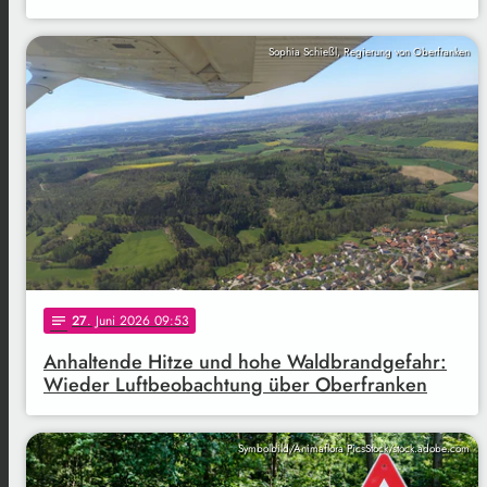
Sophia Schießl, Regierung von Oberfranken
27
. Juni 2026 09:53
notes
Anhaltende Hitze und hohe Waldbrandgefahr:
Wieder Luftbeobachtung über Oberfranken
Symbolbild/Animaflora PicsStock/stock.adobe.com