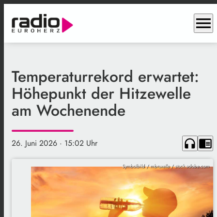
menu
Temperaturrekord erwartet:
Höhepunkt der Hitzewelle
am Wochenende
headphones
chrome_reader_mode
26. Juni 2026
· 15:02 Uhr
Symbolbild / mbruxelle / stock.adobe.com