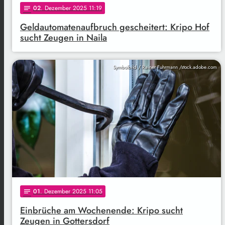
02
. Dezember 2025 11:19
notes
Geldautomatenaufbruch gescheitert: Kripo Hof
sucht Zeugen in Naila
Symbolbild / Rainer Fuhrmann /stock.adobe.com
01
. Dezember 2025 11:05
notes
Einbrüche am Wochenende: Kripo sucht
Zeugen in Gottersdorf