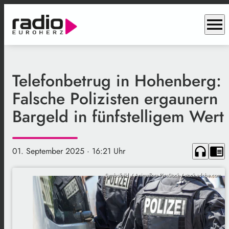
menu
Telefonbetrug in Hohenberg:
Falsche Polizisten ergaunern
Bargeld in fünfstelligem Wert
headphones
chrome_reader_mode
01. September 2025
· 16:21 Uhr
Symbolbild / Animaflora PicsStock / stock.adobe.com