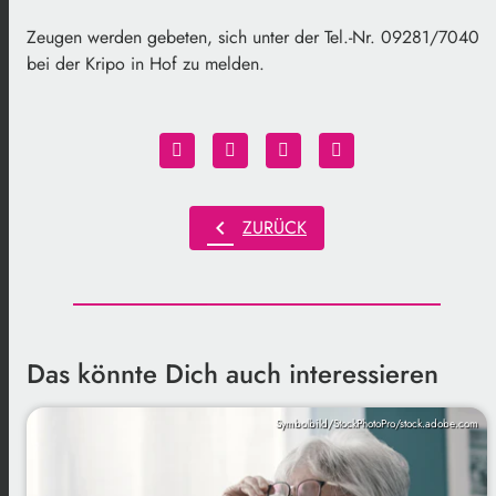
Zeugen werden gebeten, sich unter der Tel.-Nr. 09281/7040
bei der Kripo in Hof zu melden.
chevron_left
ZURÜCK
Das könnte Dich auch interessieren
Symbolbild/StockPhotoPro/stock.adobe.com