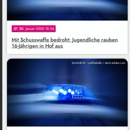
20
. Januar 2026 15:34
notes
Mit Schusswaffe bedroht: Jugendliche rauben
16-Jährigen in Hof aus
Symbolbild / pattilabelle / stock.adobe.com