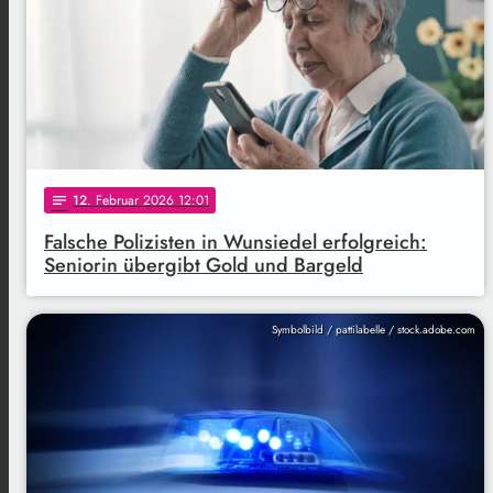
12
. Februar 2026 12:01
notes
Falsche Polizisten in Wunsiedel erfolgreich:
Seniorin übergibt Gold und Bargeld
Symbolbild / pattilabelle / stock.adobe.com