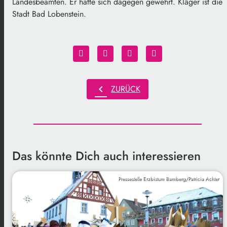
Landesbeamten. Er hatte sich dagegen gewehrt. Kläger ist die
Stadt Bad Lobenstein.
chevron_left
ZURÜCK
Das könnte Dich auch interessieren
Pressestelle Erzbistum Bamberg/Patricia Achter