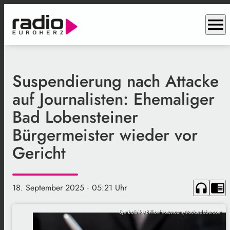
menu
Suspendierung nach Attacke
auf Journalisten: Ehemaliger
Bad Lobensteiner
Bürgermeister wieder vor
Gericht
headphones
chrome_reader_mode
18. September 2025
· 05:21 Uhr
Symbolbild/BillionPhotos.com/stock.adobe.com