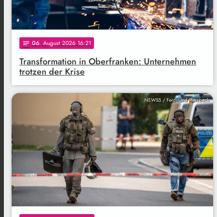
06
. August 2026 16:21
notes
Transformation in Oberfranken: Unternehmen
trotzen der Krise
NEWS5 / Ferdinand Merzbach