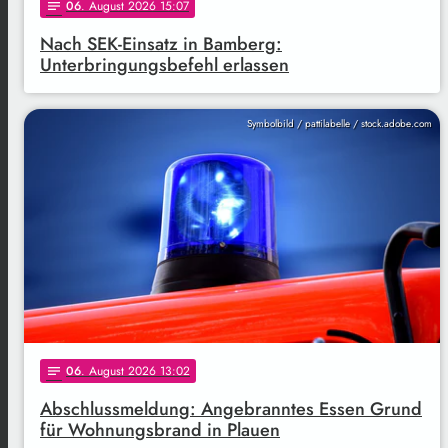
06
. August 2026 15:07
notes
Nach SEK-Einsatz in Bamberg:
Unterbringungsbefehl erlassen
Symbolbild / pattilabelle / stock.adobe.com
06
. August 2026 13:02
notes
Abschlussmeldung: Angebranntes Essen Grund
für Wohnungsbrand in Plauen