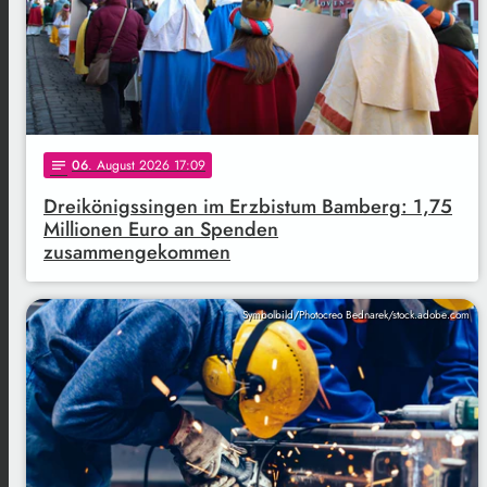
06
. August 2026 17:09
notes
Dreikönigssingen im Erzbistum Bamberg: 1,75
Millionen Euro an Spenden
zusammengekommen
Symbolbild/Photocreo Bednarek/stock.adobe.com