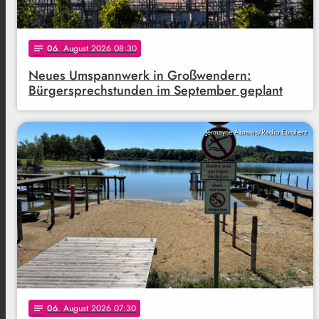
06
. August 2026 08:30
notes
Neues Umspannwerk in Großwendern:
Bürgersprechstunden im September geplant
Jermayne Abrams/Radio Euroherz
06
. August 2026 07:30
notes