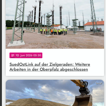
12
. Juni 2026 05:30
notes
SuedOstLink auf der Zielgeraden: Weitere
Arbeiten in der Oberpfalz abgeschlossen
TenneT