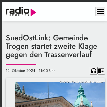
menu
SuedOstLink: Gemeinde
Trogen startet zweite Klage
gegen den Trassenverlauf
headphones
chrome_reader_mode
12. Oktober 2024
· 11:00 Uhr
Symbolbild/drubig-photo/stock.adobe.com