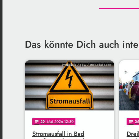
Das könnte Dich auch inte
Symbolbild / gguy / stock.adobe.com
29
. Mai 2026 12:30
0
notes
notes
Stromausfall in Bad
Drei