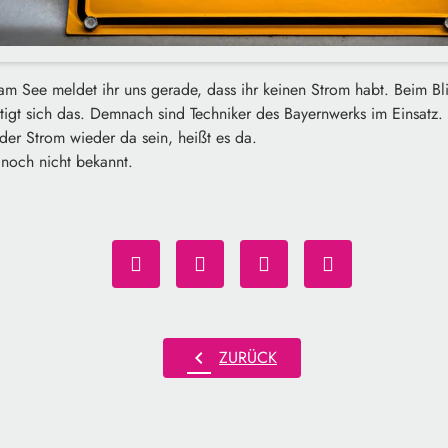
m See meldet ihr uns gerade, dass ihr keinen Strom habt. Beim Bli
tigt sich das. Demnach sind Techniker des Bayernwerks im Einsatz. 
er Strom wieder da sein, heißt es da.
l noch nicht bekannt.
chevron_left
ZURÜCK