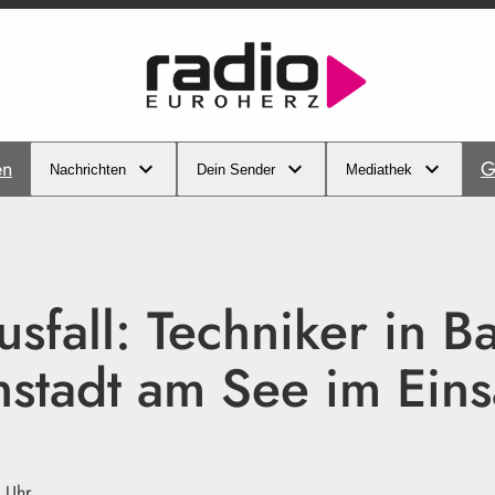
en
G
Nachrichten
Dein Sender
Mediathek
sfall: Techniker in B
stadt am See im Eins
 Uhr