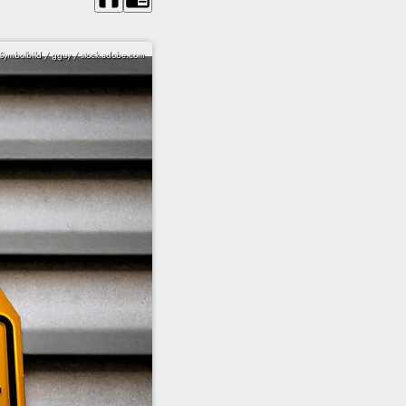
Symbolbild / gguy / stock.adobe.com