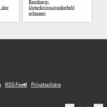
Bamberg:
 der
Unterbringungsbefehl
erlassen
o
RSS-Feed
Privatsphäre