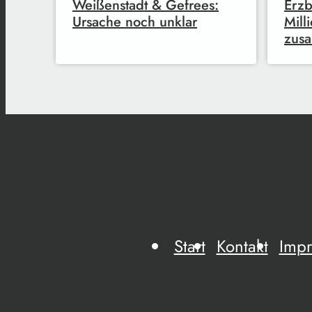
Weißenstadt & Gefrees:
Erzb
Ursache noch unklar
Mill
zus
Start
Kontakt
Imp