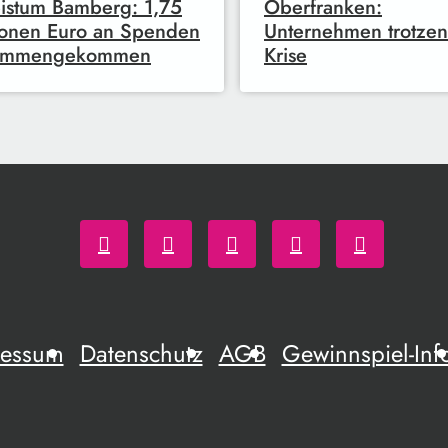
istum Bamberg: 1,75
Oberfranken:
ionen Euro an Spenden
Unternehmen trotzen
ammengekommen
Krise
ressum
Datenschutz
AGB
Gewinnspiel-Inf