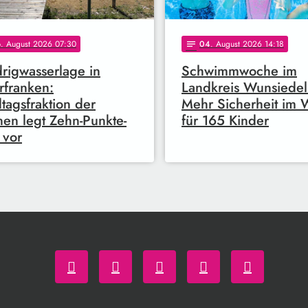
6
. August 2026 07:30
04
. August 2026 14:18
notes
rigwasserlage in
Schwimmwoche im
franken:
Landkreis Wunsiedel
tagsfraktion der
Mehr Sicherheit im 
en legt Zehn-Punkte-
für 165 Kinder
 vor