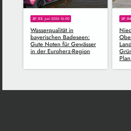
03
. Juni 2026 16:00
0
notes
notes
Wasserqualität in
Nied
bayerischen Badeseen:
Ober
Gute Noten für Gewässer
Land
in der Euroherz-Region
Grün
Plan