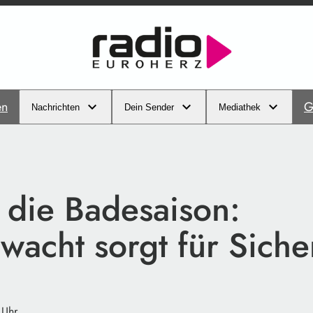
en
G
Nachrichten
Dein Sender
Mediathek
n die Badesaison:
acht sorgt für Siche
 Uhr