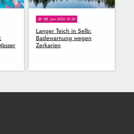
25
. Juni 2026 15:30
notes
Langer Teich in Selb:
:
Badewarnung wegen
Wasser
Zerkarien