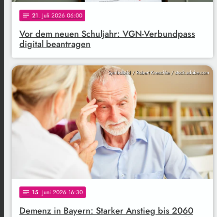
21
. Juli 2026 06:00
notes
Vor dem neuen Schuljahr: VGN-Verbundpass
digital beantragen
Symbolbild / Robert Kneschke / stock.adobe.com
15
. Juni 2026 16:30
notes
Demenz in Bayern: Starker Anstieg bis 2060