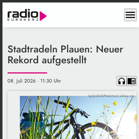
menu
Stadtradeln Plauen: Neuer
Rekord aufgestellt
headphones
chrome_reader_mode
08. Juli 2026
· 11:30 Uhr
Symbolbild/Petair/stock.adobe.com