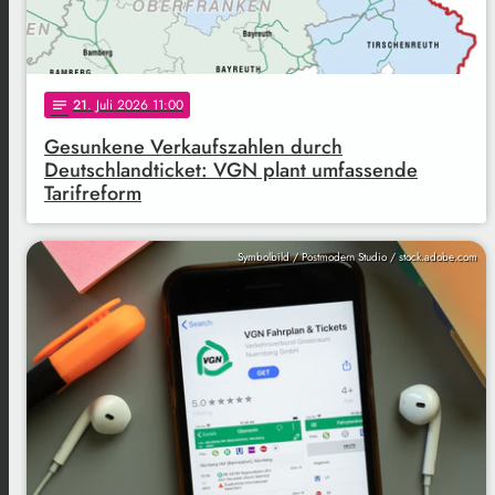
21
. Juli 2026 11:00
notes
Gesunkene Verkaufszahlen durch
Deutschlandticket: VGN plant umfassende
Tarifreform
Symbolbild / Postmodern Studio / stock.adobe.com