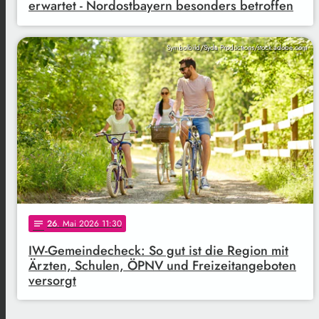
erwartet - Nordostbayern besonders betroffen
Symbolbild/Syda Productions/stock.adobe.com
26
. Mai 2026 11:30
notes
IW-Gemeindecheck: So gut ist die Region mit
Ärzten, Schulen, ÖPNV und Freizeitangeboten
versorgt