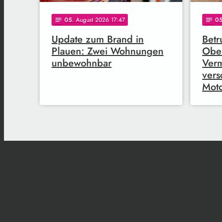
05
. August 2026 17:47
0
notes
notes
Update zum Brand in
Betr
Plauen: Zwei Wohnungen
Ober
unbewohnbar
Verm
vers
Moto