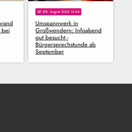
05
. August 2026 14:04
notes
brand
Umspannwerk in
 bei
Großwendern: Infoabend
gut besucht -
Bürgersprechstunde ab
September