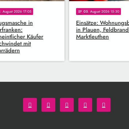
5
. August 2026 17:05
05
. August 2026 15:30
notes
ugsmasche in
Einsätze: Wohnungs
franken:
in Plauen, Feldbrand
eintlicher Käufer
Marktleuthen
chwindet mit
rrädern