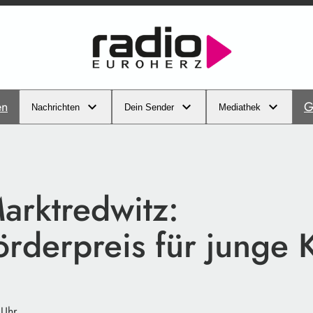
en
G
Nachrichten
Dein Sender
Mediathek
arktredwitz:
örderpreis für junge 
 Uhr