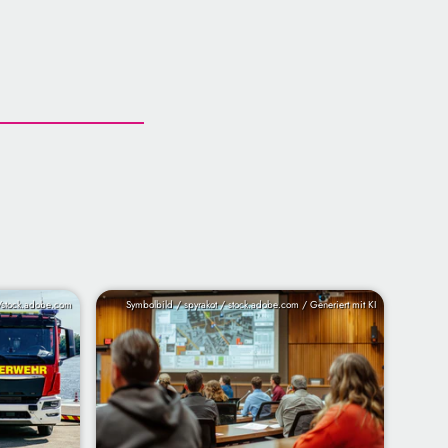
/stock.adobe.com
Symbolbild / spyrakot / stock.adobe.com / Generiert mit KI